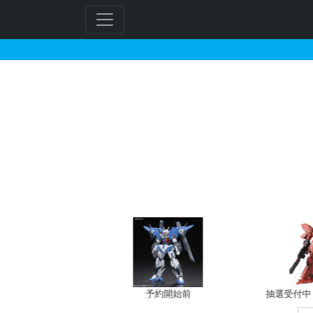
M.S.G モデリングサポ
フ
リ
ー
ワ
ー
ド
検
索
バン新規予約
予約開始前
抽選受付中（~