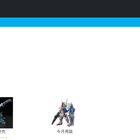
カニカル・チェーンベース 
発売
今月再販