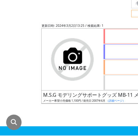
グ
レ
ー
更新日時: 2024年3月2日13:25 / 検索結果: 1
ド
ス
ケ
ー
ル
M.S.G モデリングサポートグッズ MB-11
メーカー希望小売価格 1,100円 / 発売日 2007年6月
（詳細ページ）
成
形
色