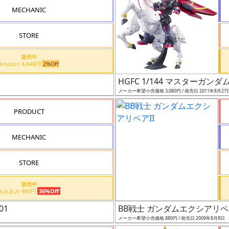
MECHANIC
STORE
販売中
Amazon 4,848円
2%Off
HGFC 1/144 マスターガン
メーカー希望小売価格 3,080円 / 発売日 2011年8月27
PRODUCT
MECHANIC
STORE
販売中
あみあみ 490円
36%Off
01
BB戦士 ガンダムエクシアリペア
メーカー希望小売価格 880円 / 発売日 2009年8月8日