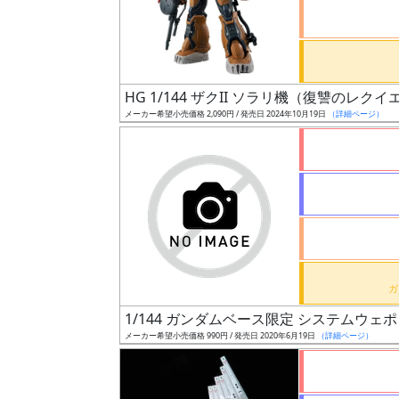
ケ
ー
ル
HG 1/144 ザクII ソラリ機（復讐のレクイ
メーカー希望小売価格 2,090円 / 発売日 2024年10月19日
（詳細ページ）
成
形
色
シ
リ
ー
ズ・
1/144 ガンダムベース限定 システムウェポ
タ
メーカー希望小売価格 990円 / 発売日 2020年6月19日
（詳細ページ）
イ
ト
ル