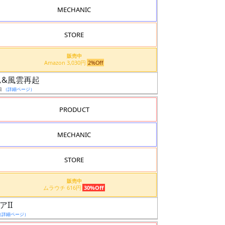
MECHANIC
STORE
販売中
Amazon 3,030円
2%Off
ダム&風雲再起
日
（詳細ページ）
PRODUCT
MECHANIC
STORE
販売中
ムラウチ 616円
30%Off
II
（詳細ページ）