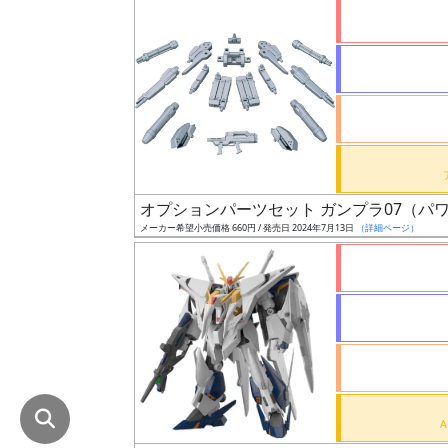
在
庫
復
活
近
日
発
オプションパーツセット ガンプラ07（パ
売
メーカー希望小売価格 660円 / 発売日 2024年7月13日
（詳細ページ）
Web
プッ
シュ
通知
対象
ギ
ャ