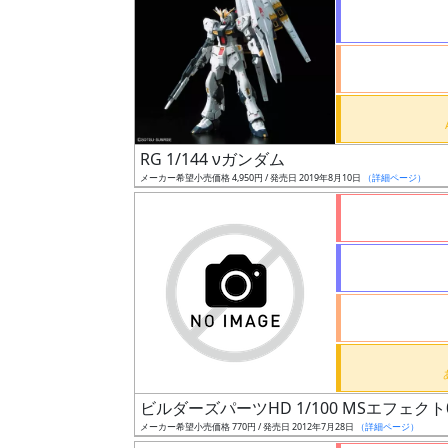
状
況
売
RG 1/144 νガンダム
切
メーカー希望小売価格 4,950円 / 発売日 2019年8月10日
（詳細ページ）
含
む
開
始
前
抽
選
ビルダーズパーツHD 1/100 MSエフェクト
中
メーカー希望小売価格 770円 / 発売日 2012年7月28日
（詳細ページ）