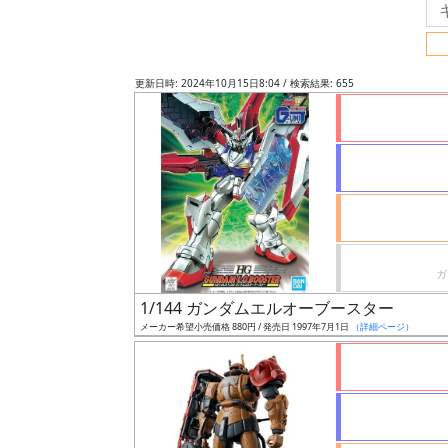
フ
リ
ー
更新日時: 2024年10月15日8:04 / 検索結果: 655
ワ
ー
ド
検
索
グ
レ
1/144 ガンダムエルオーブースター
ー
メーカー希望小売価格 880円 / 発売日 1997年7月1日
（詳細ページ）
ド
ス