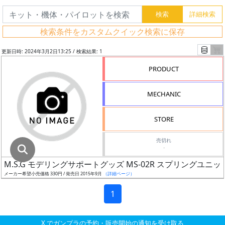
グ
レ
検索条件をカスタムクイック検索に保存
ー
ド
更新日時: 2024年3月2日13:25 / 検索結果: 1
PRODUCT
ス
MECHANIC
ケ
ー
STORE
ル
売切れ
-
M.S.G モデリングサポートグッズ MS-02R スプリングユニ
成
メーカー希望小売価格 330円 / 発売日 2015年9月
（詳細ページ）
形
色
1
X でガンプラの予約・販売開始の通知を受け取る