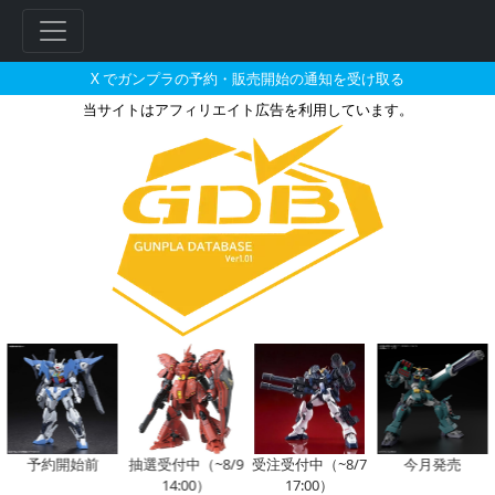
X でガンプラの予約・販売開始の通知を受け取る
当サイトはアフィリエイト広告を利用しています。
M.S.G モデリングサポートグッ
フ
リ
ー
ワ
ー
ド
検
索
予約開始前
抽選受付中（~8/9
受注受付中（~8/7
今月発売
14:00）
17:00）