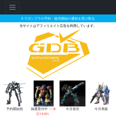
X でガンプラの予約・販売開始の通知を受け取る
当サイトはアフィリエイト広告を利用しています。
1/144 ガンダムサンドロックの
フ
リ
ー
ワ
ー
ド
検
索
予約開始前
抽選受付中
（~本
今月発売
今月再販
日14:00）