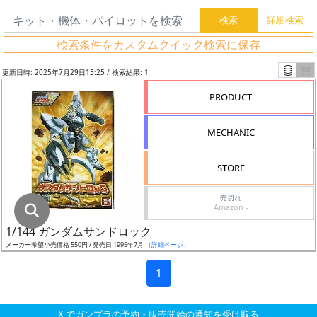
グ
レ
検索条件をカスタムクイック検索に保存
ー
ド
更新日時: 2025年7月29日13:25 / 検索結果: 1
PRODUCT
ス
MECHANIC
ケ
ー
STORE
ル
売切れ
Amazon -
1/144 ガンダムサンドロック
成
メーカー希望小売価格 550円 / 発売日 1995年7月
（詳細ページ）
形
色
1
X でガンプラの予約・販売開始の通知を受け取る