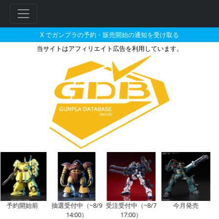
X でガンプラの予約・販売開始の通知を受け取る
当サイトはアフィリエイト広告を利用しています。
M.S.G モデリングサポートグッ
フ
リ
ー
ワ
ー
ド
検
索
予約開始前
抽選受付中（~8/9
受注受付中（~8/7
今月発売
14:00）
17:00）