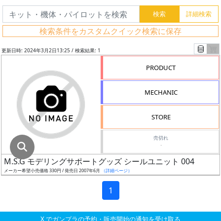
グ
レ
検索条件をカスタムクイック検索に保存
ー
ド
更新日時: 2024年3月2日13:25 / 検索結果: 1
PRODUCT
ス
MECHANIC
ケ
ー
STORE
ル
売切れ
-
M.S.G モデリングサポートグッズ シールユニット 004
成
メーカー希望小売価格 330円 / 発売日 2007年6月
（詳細ページ）
形
色
1
X でガンプラの予約・販売開始の通知を受け取る