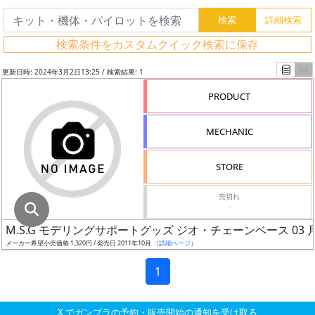
グ
レ
検索条件をカスタムクイック検索に保存
ー
ド
更新日時: 2024年3月2日13:25 / 検索結果: 1
PRODUCT
ス
MECHANIC
ケ
ー
STORE
ル
売切れ
-
M.S.G モデリングサポートグッズ ジオ・チェーンベース 03
成
メーカー希望小売価格 1,320円 / 発売日 2011年10月
（詳細ページ）
形
色
1
X でガンプラの予約・販売開始の通知を受け取る