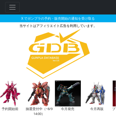
X でガンプラの予約・販売開始の通知を受け取る
当サイトはアフィリエイト広告を利用しています。
M.S.G モデリングサポートグッ
フ
リ
ー
ワ
ー
ド
検
索
予約開始前
抽選受付中（~8/9
今月発売
今月再販
プ
14:00）