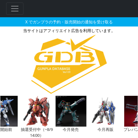
X でガンプラの予約・販売開始の通知を受け取る
当サイトはアフィリエイト広告を利用しています。
M.S.G モデリングサポートグッ
フ
リ
ー
ワ
ー
ド
検
索
開始前
抽選受付中（~8/9
今月発売
今月再販
プレバ
14:00）