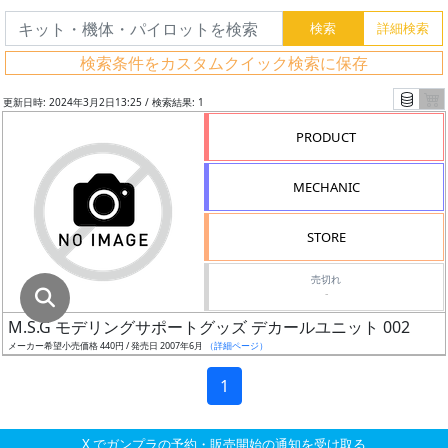
グ
レ
検索条件をカスタムクイック検索に保存
ー
ド
更新日時: 2024年3月2日13:25 / 検索結果: 1
PRODUCT
ス
MECHANIC
ケ
ー
STORE
ル
売切れ
-
M.S.G モデリングサポートグッズ デカールユニット 002
成
メーカー希望小売価格 440円 / 発売日 2007年6月
（詳細ページ）
形
色
1
X でガンプラの予約・販売開始の通知を受け取る