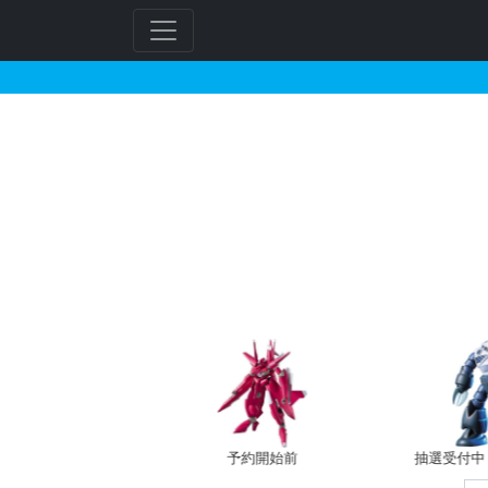
M.S.G モデリングサ
フ
リ
ー
ワ
ー
ド
検
索
予約開始前
抽選受付中（~