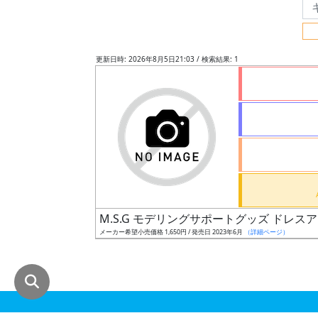
グ
レ
ー
更新日時: 2026年8月5日21:03 / 検索結果: 1
ド
ス
ケ
ー
ル
M.S.G モデリングサポートグッズ ドレ
メーカー希望小売価格 1,650円 / 発売日 2023年6月
（詳細ページ）
成
形
色