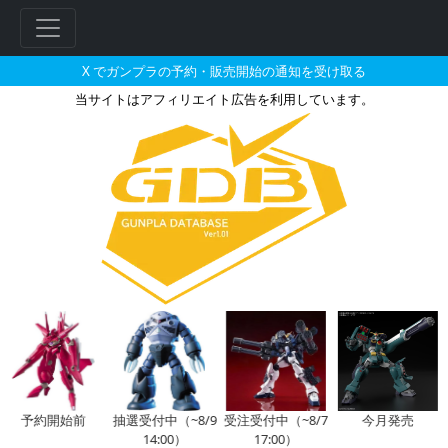
X でガンプラの予約・販売開始の通知を受け取る
当サイトはアフィリエイト広告を利用しています。
M.S.G モデリングサポートグッズ
フ
リ
ー
ワ
ー
ド
検
索
予約開始前
抽選受付中（~8/9
受注受付中（~8/7
今月発売
14:00）
17:00）