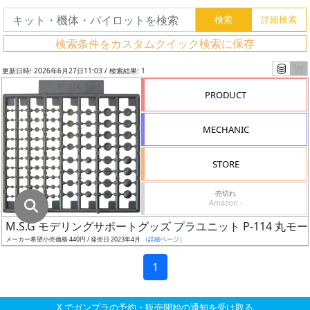
グ
レ
検索条件をカスタムクイック検索に保存
ー
ド
更新日時: 2026年6月27日11:03 / 検索結果: 1
PRODUCT
ス
MECHANIC
ケ
ー
STORE
ル
売切れ
Amazon -
M.S.G モデリングサポートグッズ プラユニット P-114 丸モール
成
メーカー希望小売価格 440円 / 発売日 2023年4月
（詳細ページ）
形
色
1
X でガンプラの予約・販売開始の通知を受け取る