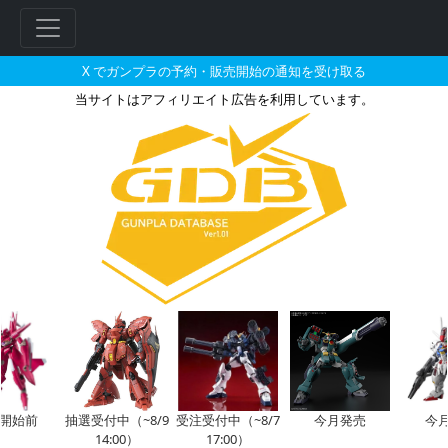
X でガンプラの予約・販売開始の通知を受け取る
当サイトはアフィリエイト広告を利用しています。
M.S.G モデリングサポートグッズ
フ
リ
ー
ワ
ー
ド
検
索
開始前
抽選受付中（~8/9
受注受付中（~8/7
今月発売
今月
14:00）
17:00）