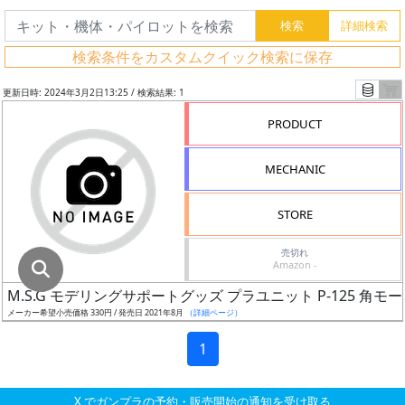
グ
レ
検索条件をカスタムクイック検索に保存
ー
ド
更新日時: 2024年3月2日13:25 / 検索結果: 1
PRODUCT
ス
MECHANIC
ケ
ー
STORE
ル
売切れ
Amazon -
M.S.G モデリングサポートグッズ プラユニット P-125 角モール
成
メーカー希望小売価格 330円 / 発売日 2021年8月
（詳細ページ）
形
色
1
X でガンプラの予約・販売開始の通知を受け取る