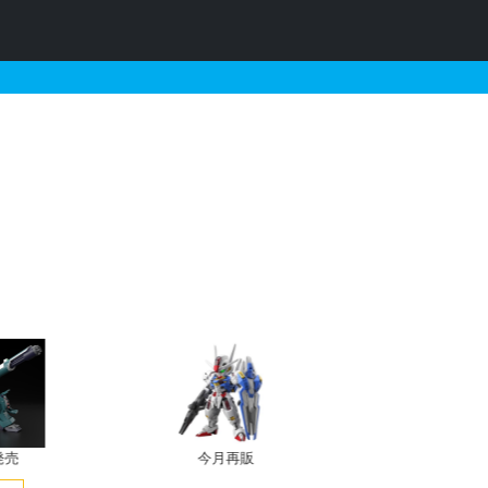
ポンユニット21 龍装具
発売
今月再販