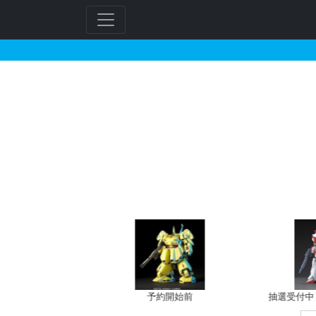
M.S.G モデリングサ
フ
リ
ー
ワ
ー
ド
検
索
バン新規予約
予約開始前
抽選受付中（~