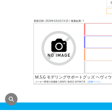
グ
レ
ー
更新日時: 2024年3月2日13:25 / 検索結果: 1
ド
ス
ケ
ー
ル
M.S.G モデリングサポートグッズ ヘヴィ
メーカー希望小売価格 1,650円 / 発売日 2019年7月
（詳細ページ）
成
形
色