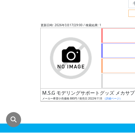
グ
レ
ー
更新日時: 2026年3月17日9:00 / 検索結果: 1
ド
ス
ケ
ー
ル
M.S.G モデリングサポートグッズ メカサ
メーカー希望小売価格 880円 / 発売日 2022年11月
（詳細ページ）
成
形
色