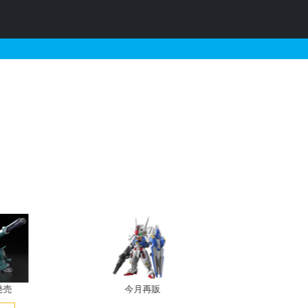
06 ジョイントセットB
発売
今月再販