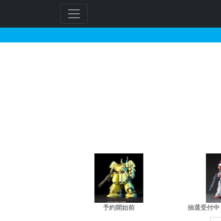
M.S.G モデリングサ
フ
リ
ー
ワ
ー
ド
検
索
バン新規予約
予約開始前
抽選受付中（~