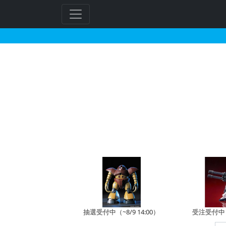
M.S.G モデリングサ
フ
リ
ー
ワ
ー
ド
検
索
抽選受付中（~8/9 14:00）
受注受付中（~