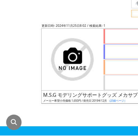
グ
レ
ー
更新日時: 2024年11月25日8:02 / 検索結果: 1
ド
ス
ケ
ー
ル
M.S.G モデリングサポートグッズ メカサ
メーカー希望小売価格 1,650円 / 発売日 2019年12月
（詳細ページ）
成
形
色