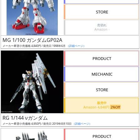
検
STORE
索
売切れ
Amazon -
MG 1/100 ガンダムGP02A
グ
メーカー希望小売価格 4,840円 / 発売日 1998年6月
（詳細ページ）
レ
ー
PRODUCT
ド
MECHANIC
ス
STORE
ケ
販売中
ー
Amazon 4,848円
2%Off
ル
RG 1/144 νガンダム
メーカー希望小売価格 4,950円 / 発売日 2019年8月10日
（詳細ページ）
PRODUCT
成