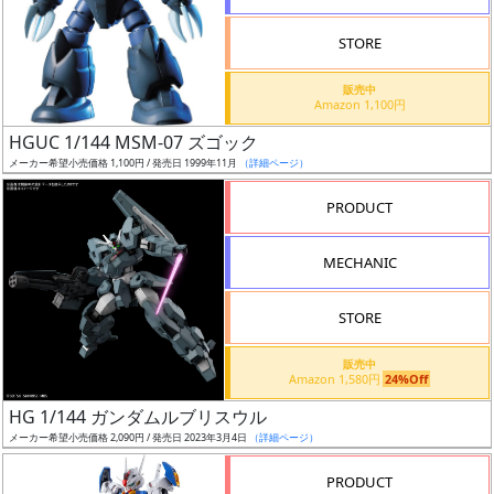
STORE
販売中
Amazon 1,100円
割
HGUC 1/144 MSM-07 ズゴック
引
メーカー希望小売価格 1,100円 / 発売日 1999年11月
（詳細ページ）
PRODUCT
販
MECHANIC
路
STORE
店
販売中
Amazon 1,580円
24%Off
舗
HG 1/144 ガンダムルブリスウル
メーカー希望小売価格 2,090円 / 発売日 2023年3月4日
（詳細ページ）
PRODUCT