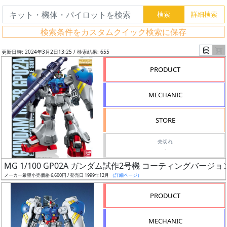
検索条件をカスタムクイック検索に保存
更新日時: 2024年3月2日13:25 / 検索結果: 655
PRODUCT
MECHANIC
STORE
売切れ
-
フ
MG 1/100 GP02A ガンダム試作2号機 コーティングバージョ
リ
メーカー希望小売価格 6,600円 / 発売日 1999年12月
（詳細ページ）
ー
PRODUCT
ワ
ー
MECHANIC
ド