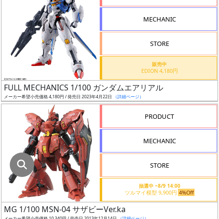
指
定
MECHANIC
し
た
STORE
店
舗
販売中
EDION 4,180円
が
最
FULL MECHANICS 1/100 ガンダムエアリアル
安
メーカー希望小売価格 4,180円 / 発売日 2023年4月22日
（詳細ページ）
値
PRODUCT
の
み
MECHANIC
表
示
STORE
ボ
抽選中 ~8/9 14:00
ッ
ツルマイ模型 9,900円
4%Off
ク
MG 1/100 MSN-04 サザビーVer.ka
ス
メーカー希望小売価格 10,340円 / 発売日 2013年12月14日
（詳細ページ）