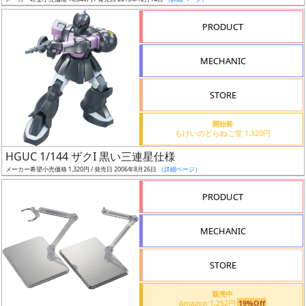
ア
PRODUCT
ー
ト
MECHANIC
イ
ラ
ス
STORE
ト
開始前
レ
もけいのどらねこ堂 1,320円
ー
HGUC 1/144 ザクI 黒い三連星仕様
タ
メーカー希望小売価格 1,320円 / 発売日 2006年8月26日
（詳細ページ）
ー
PRODUCT
MECHANIC
付
属
STORE
品
（β）
販売中
Amazon 1,252円
19%Off