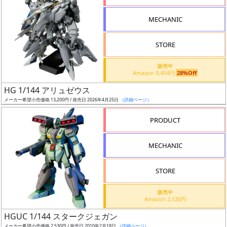
形
MECHANIC
色
STORE
シ
販売中
Amazon 9,454円
28%Off
リ
HG 1/144 アリュゼウス
ー
メーカー希望小売価格 13,200円 / 発売日 2026年4月25日
（詳細ページ）
ズ・
タ
PRODUCT
イ
ト
MECHANIC
ル
STORE
販売中
状
Amazon 2,530円
況
HGUC 1/144 スタークジェガン
メーカー希望小売価格 2,530円 / 発売日 2010年2月18日
（詳細ページ）