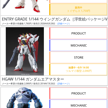
価
格
販売中
トイザらス 1,759円
改
定
ENTRY GRADE 1/144 ウイングガンダム［浮世絵パッケージVe
メーカー希望小売価格 1,760円 / 発売日 2026年8月29日
（詳細ページ）
予
定
PRODUCT
発
MECHANIC
売
時
STORE
期
抽選中 ~8/9 14:00
ツルマイ模型 2,090円
HGAW 1/144 ガンダムエアマスター
メーカー希望小売価格 2,090円 / 発売日 2014年7月26日
（詳細ページ）
再
PRODUCT
販
月
MECHANIC