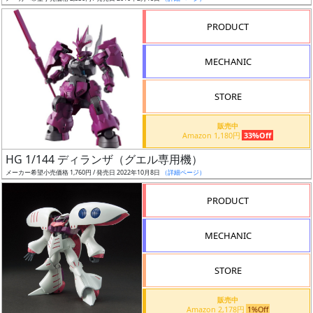
売
切
PRODUCT
含
む
MECHANIC
開
STORE
始
前
販売中
Amazon 1,180円
33%Off
抽
HG 1/144 ディランザ（グエル専用機）
選
メーカー希望小売価格 1,760円 / 発売日 2022年10月8日
（詳細ページ）
中
PRODUCT
在
MECHANIC
庫
復
STORE
活
販売中
近
Amazon 2,178円
1%Off