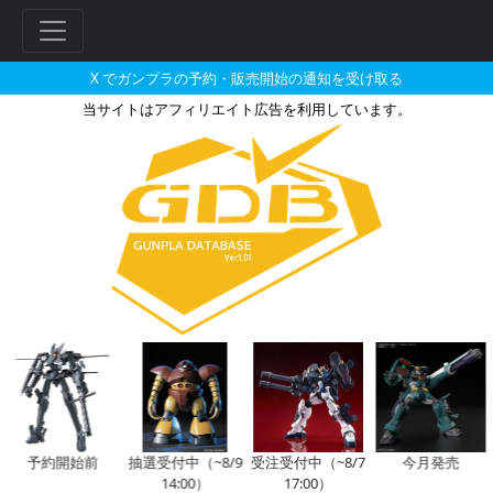
X でガンプラの予約・販売開始の通知を受け取る
当サイトはアフィリエイト広告を利用しています。
MG 1/100 GP02A ガン
予約開始前
抽選受付中（~8/9
受注受付中（~8/7
今月発売
14:00）
17:00）