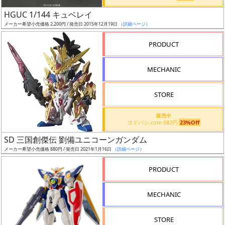
日
HGUC 1/144 キュベレイ
発
メーカー希望小売価格 2,200円 / 発売日 2015年12月19日
（詳細ページ）
売
PRODUCT
Web
MECHANIC
プッ
シュ
通知
STORE
対象
販売中
ヨドバシ.com 682円
23%Off
ギ
SD 三国創傑伝 劉備ユニコーンガンダム
ャ
メーカー希望小売価格 880円 / 発売日 2021年1月16日
（詳細ページ）
ラ
リ
PRODUCT
ー
あ
MECHANIC
り
STORE