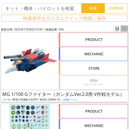
検索条件をカスタムクイック検索に保存
更新日時: 2025年7月30日15:00 / 検索結果: 656
PRODUCT
MECHANIC
STORE
売切れ
ホビーサーチ -
フ
MG 1/100 Gファイター（ガンダムVer.2.0用 V作戦モデル）
リ
メーカー希望小売価格 6,820円 / 発売日 2009年1月
（詳細ページ）
ー
PRODUCT
ワ
ー
MECHANIC
ド