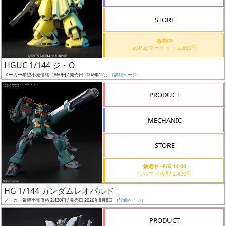
STORE
販売中
auPayマーケット 2,860円
割
HGUC 1/144 ジ・O
引
メーカー希望小売価格 2,860円 / 発売日 2002年12月
（詳細ページ）
PRODUCT
販
MECHANIC
路
STORE
店
抽選中 ~8/6 14:00
ツルマイ模型 2,420円
舗
HG 1/144 ガンダムレオパルド
メーカー希望小売価格 2,420円 / 発売日 2026年8月8日
（詳細ページ）
PRODUCT