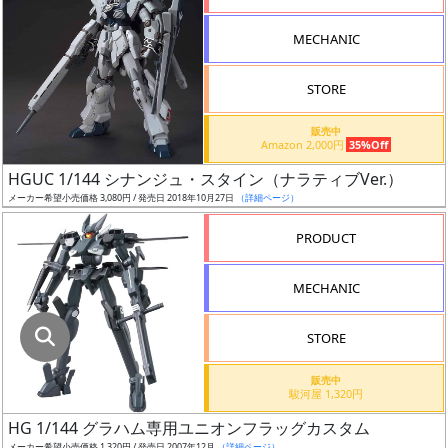
指
定
MECHANIC
し
た
STORE
店
舗
販売中
Amazon 2,000円
35%Off
が
最
HGUC 1/144 シナンジュ・スタイン（ナラティブVer.）
安
メーカー希望小売価格 3,080円 / 発売日 2018年10月27日
（詳細ページ）
値
PRODUCT
の
み
MECHANIC
表
示
STORE
ボ
販売中
ッ
駿河屋 1,320円
ク
HG 1/144 グラハム専用ユニオンフラッグカスタム
ス
メーカー希望小売価格 1,320円 / 発売日 2007年12月
（詳細ページ）