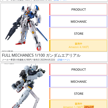
ア
PRODUCT
ー
ト
MECHANIC
イ
ラ
ス
STORE
ト
販売中
レ
Amazon 4,180円
ー
FULL MECHANICS 1/100 ガンダムエアリアル
タ
メーカー希望小売価格 4,180円 / 発売日 2023年4月22日
（詳細ページ）
ー
PRODUCT
MECHANIC
付
属
STORE
品
（β）
販売中
Amazon 1,746円
28%Off