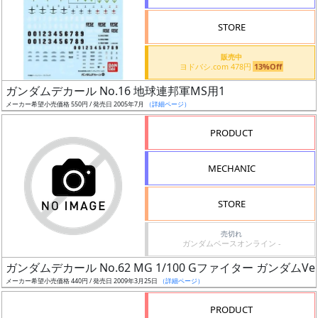
検
STORE
索
販売中
ヨドバシ.com 478円
13%Off
ガンダムデカール No.16 地球連邦軍MS用1
グ
メーカー希望小売価格 550円 / 発売日 2005年7月
（詳細ページ）
レ
ー
PRODUCT
ド
MECHANIC
ス
STORE
ケ
売切れ
ー
ガンダムベースオンライン -
ル
ガンダムデカール No.62 MG 1/100 Gファイター ガンダムVe
メーカー希望小売価格 440円 / 発売日 2009年3月25日
（詳細ページ）
PRODUCT
成