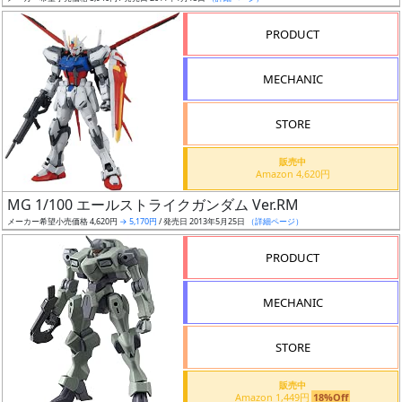
売
切
PRODUCT
含
む
MECHANIC
開
STORE
始
前
販売中
Amazon 4,620円
抽
MG 1/100 エールストライクガンダム Ver.RM
選
メーカー希望小売価格 4,620円
→ 5,170円
/ 発売日 2013年5月25日
（詳細ページ）
中
PRODUCT
在
MECHANIC
庫
復
STORE
活
販売中
近
Amazon 1,449円
18%Off