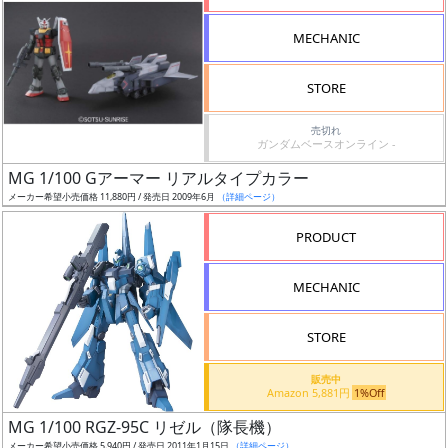
形
MECHANIC
色
STORE
シ
売切れ
ガンダムベースオンライン -
リ
MG 1/100 Gアーマー リアルタイプカラー
ー
メーカー希望小売価格 11,880円 / 発売日 2009年6月
（詳細ページ）
ズ・
タ
PRODUCT
イ
ト
MECHANIC
ル
STORE
販売中
状
Amazon 5,881円
1%Off
況
MG 1/100 RGZ-95C リゼル（隊長機）
メーカー希望小売価格 5,940円 / 発売日 2011年1月15日
（詳細ページ）