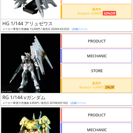
価
格
販売中
Amazon 9,000円
32%Off
改
定
HG 1/144 アリュゼウス
メーカー希望小売価格 13,200円 / 発売日 2026年4月25日
（詳細ページ）
予
定
PRODUCT
発
MECHANIC
売
時
STORE
期
販売中
Amazon 4,848円
2%Off
RG 1/144 νガンダム
メーカー希望小売価格 4,950円 / 発売日 2019年8月10日
（詳細ページ）
再
PRODUCT
販
月
MECHANIC