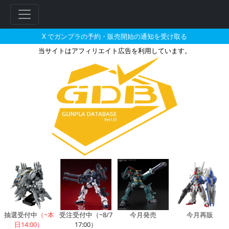
X でガンプラの予約・販売開始の通知を受け取る
当サイトはアフィリエイト広告を利用しています。
MG 1/100 Gファイター（ガン
抽選受付中
（~本
受注受付中（~8/7
今月発売
今月再販
日14:00）
17:00）