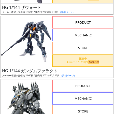
日
HG 1/144 ザウォート
発
メーカー希望小売価格 1,760円 / 発売日 2023年2月11日
（詳細ページ）
売
PRODUCT
Web
MECHANIC
プッ
シュ
通知
STORE
対象
販売中
Amazon 1,759円
16%Off
ギ
HG 1/144 ガンダムファラクト
ャ
メーカー希望小売価格 2,090円 / 発売日 2022年12月17日
（詳細ページ）
ラ
リ
PRODUCT
ー
あ
MECHANIC
り
STORE