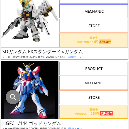
指
定
MECHANIC
し
た
STORE
店
舗
販売中
Amazon 484円
27%Off
が
最
SDガンダム EXスタンダード νガンダム
安
メーカー希望小売価格 660円 / 発売日 2020年12月12日
（詳細ページ）
値
PRODUCT
の
み
MECHANIC
表
示
STORE
ボ
販売中
ッ
Amazon 1,280円
42%Off
ク
HGFC 1/144 ゴッドガンダム
ス
メーカー希望小売価格 2,200円 / 発売日 2010年5月19日
（詳細ページ）