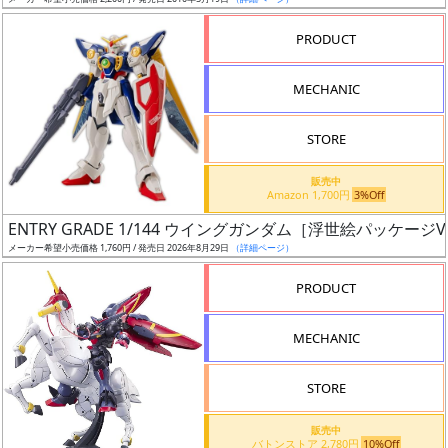
ア
PRODUCT
ー
ト
MECHANIC
イ
ラ
ス
STORE
ト
販売中
レ
Amazon 1,700円
3%Off
ー
ENTRY GRADE 1/144 ウイングガンダム［浮世絵パッケージVe
タ
メーカー希望小売価格 1,760円 / 発売日 2026年8月29日
（詳細ページ）
ー
PRODUCT
MECHANIC
付
属
STORE
品
（β）
販売中
バトンストア 2,780円
10%Off