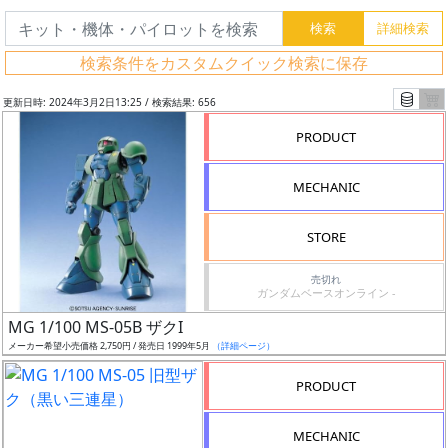
検索条件をカスタムクイック検索に保存
更新日時: 2024年3月2日13:25 / 検索結果: 656
PRODUCT
MECHANIC
STORE
売切れ
ガンダムベースオンライン -
フ
MG 1/100 MS-05B ザクI
リ
メーカー希望小売価格 2,750円 / 発売日 1999年5月
（詳細ページ）
ー
PRODUCT
ワ
ー
MECHANIC
ド