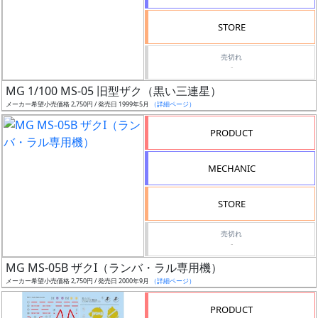
検
STORE
索
売切れ
-
MG 1/100 MS-05 旧型ザク（黒い三連星）
グ
メーカー希望小売価格 2,750円 / 発売日 1999年5月
（詳細ページ）
レ
ー
PRODUCT
ド
MECHANIC
ス
STORE
ケ
売切れ
ー
-
ル
MG MS-05B ザクI（ランバ・ラル専用機）
メーカー希望小売価格 2,750円 / 発売日 2000年9月
（詳細ページ）
PRODUCT
成