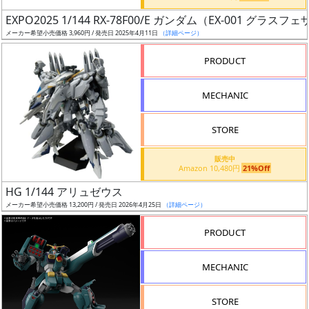
日
EXPO2025 1/144 RX-78F00/E ガンダム（EX-001 グラス
発
メーカー希望小売価格 3,960円 / 発売日 2025年4月11日
（詳細ページ）
売
PRODUCT
Web
MECHANIC
プッ
シュ
通知
STORE
対象
販売中
Amazon 10,480円
21%Off
ギ
HG 1/144 アリュゼウス
ャ
メーカー希望小売価格 13,200円 / 発売日 2026年4月25日
（詳細ページ）
ラ
リ
PRODUCT
ー
あ
MECHANIC
り
STORE