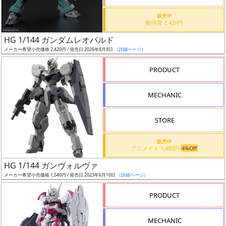
価
格
販売中
駿河屋 2,420円
改
定
HG 1/144 ガンダムレオパルド
メーカー希望小売価格 2,420円 / 発売日 2026年8月8日
（詳細ページ）
予
定
PRODUCT
発
MECHANIC
売
時
STORE
期
販売中
アニメイト 1,480円
4%Off
HG 1/144 ガンヴォルヴァ
メーカー希望小売価格 1,540円 / 発売日 2023年6月10日
（詳細ページ）
再
PRODUCT
販
月
MECHANIC