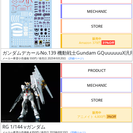
形
MECHANIC
色
STORE
シ
販売中
Amazon 379円
31%Off
リ
ガンダムデカールNo.139 機動戦士Gundam GQuuuuuuX汎
ー
メーカー希望小売価格 550円 / 発売日 2025年9月20日
（詳細ページ）
ズ・
タ
PRODUCT
イ
ト
MECHANIC
ル
STORE
販売中
状
アニメイト 4,800円
3%Off
況
RG 1/144 νガンダム
メーカー希望小売価格 4,950円 / 発売日 2019年8月10日
（詳細ページ）