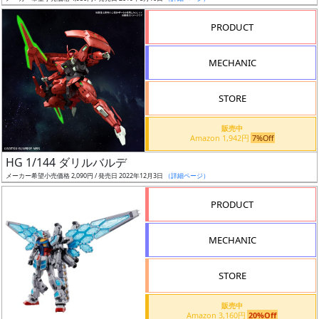
売
切
PRODUCT
含
む
MECHANIC
開
STORE
始
前
販売中
Amazon 1,942円
7%Off
抽
HG 1/144 ダリルバルデ
選
メーカー希望小売価格 2,090円 / 発売日 2022年12月3日
（詳細ページ）
中
PRODUCT
在
MECHANIC
庫
復
STORE
活
販売中
近
Amazon 3,160円
20%Off