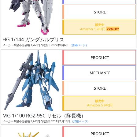
STORE
販売中
Amazon 1,287円
27%Off
割
HG 1/144 ガンダムルブリス
引
メーカー希望小売価格 1,760円 / 発売日 2022年8月6日
（詳細ページ）
PRODUCT
販
MECHANIC
路
STORE
店
販売中
Amazon 5,940円
舗
MG 1/100 RGZ-95C リゼル（隊長機）
メーカー希望小売価格 5,940円 / 発売日 2011年1月15日
（詳細ページ）
PRODUCT