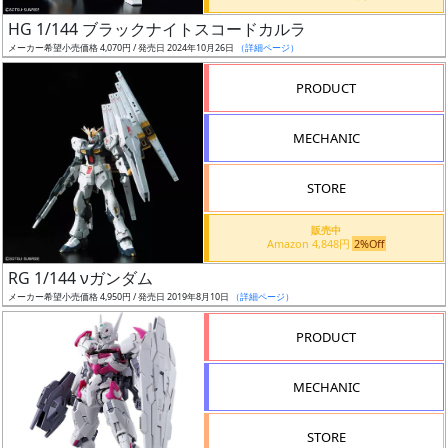
日
HG 1/144 ブラックナイトスコードカルラ
発
メーカー希望小売価格 4,070円 / 発売日 2024年10月26日
（詳細ページ）
売
PRODUCT
Web
MECHANIC
プッ
シュ
通知
STORE
対象
販売中
Amazon 4,848円
2%Off
ギ
RG 1/144 νガンダム
ャ
メーカー希望小売価格 4,950円 / 発売日 2019年8月10日
（詳細ページ）
ラ
リ
PRODUCT
ー
あ
MECHANIC
り
STORE