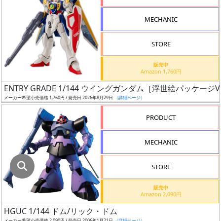
指
定
MECHANIC
し
た
STORE
店
舗
販売中
Amazon 1,760円
が
最
ENTRY GRADE 1/144 ウイングガンダム［浮世絵パッケージVe
安
メーカー希望小売価格 1,760円 / 発売日 2026年8月29日
（詳細ページ）
値
PRODUCT
の
み
MECHANIC
表
示
STORE
ボ
販売中
ッ
Amazon 2,090円
ク
HGUC 1/144 ドム/リック・ドム
ス
メーカー希望小売価格 2,090円 / 発売日 2006年1月21日
（詳細ページ）