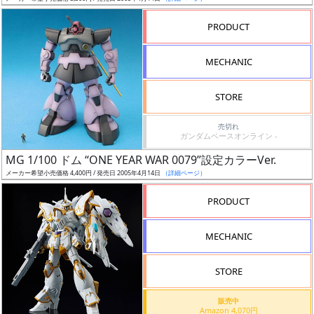
売
切
PRODUCT
含
む
MECHANIC
開
STORE
始
前
売切れ
ガンダムベースオンライン -
抽
MG 1/100 ドム “ONE YEAR WAR 0079”設定カラーVer.
選
メーカー希望小売価格 4,400円 / 発売日 2005年4月14日
（詳細ページ）
中
PRODUCT
在
MECHANIC
庫
復
STORE
活
販売中
近
Amazon 4,070円