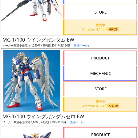
STORE
販売中
Amazon 4,116円
4%Off
割
MG 1/100 ウイングガンダム EW
引
メーカー希望小売価格 4,290円 / 発売日 2011年3月26日
（詳細ページ）
PRODUCT
販
MECHANIC
路
STORE
店
販売中
Amazon 4,394円
5%Off
舗
MG 1/100 ウイングガンダムゼロ EW
メーカー希望小売価格 4,620円 / 発売日 2004年10月
（詳細ページ）
PRODUCT