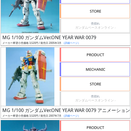
検
STORE
索
売切れ
ガンダムベースオンライン -
MG 1/100 ガンダムVer.ONE YEAR WAR 0079
グ
メーカー希望小売価格 3,520円 / 発売日 2005年3月
（詳細ページ）
レ
ー
PRODUCT
ド
MECHANIC
ス
STORE
ケ
売切れ
ー
ガンダムベースオンライン -
ル
MG 1/100 ガンダムVer.ONE YEAR WAR 0079 アニメ
メーカー希望小売価格 3,520円 / 発売日 2007年7月
（詳細ページ）
PRODUCT
成