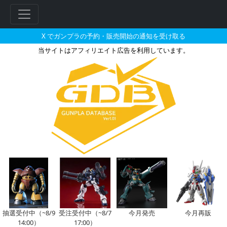
X でガンプラの予約・販売開始の通知を受け取る
当サイトはアフィリエイト広告を利用しています。
MG 1/100 MS-06 F/J ザクI
抽選受付中（~8/9
受注受付中（~8/7
今月発売
今月再販
14:00）
17:00）