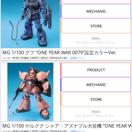
形
MECHANIC
色
STORE
シ
売切れ
ガンダムベースオンライン -
リ
MG 1/100 グフ “ONE YEAR WAR 0079”設定カラーVer.
ー
メーカー希望小売価格 3,080円 / 発売日 2005年4月14日
（詳細ページ）
ズ・
タ
PRODUCT
イ
ト
MECHANIC
ル
STORE
売切れ
状
ガンダムベースオンライン -
況
MG 1/100 ゲルググ シャア・アズナブル大佐機 “ONE YEAR WA
メーカー希望小売価格 3,300円 / 発売日 2005年4月14日
（詳細ページ）