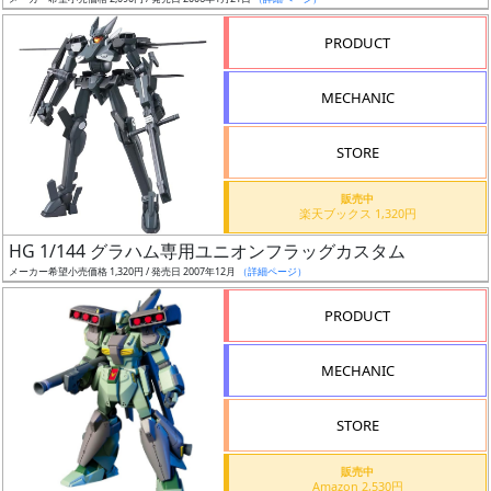
ア
PRODUCT
ー
ト
MECHANIC
イ
ラ
ス
STORE
ト
販売中
レ
楽天ブックス 1,320円
ー
HG 1/144 グラハム専用ユニオンフラッグカスタム
タ
メーカー希望小売価格 1,320円 / 発売日 2007年12月
（詳細ページ）
ー
PRODUCT
MECHANIC
付
属
STORE
品
（β）
販売中
Amazon 2,530円