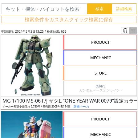
検索条件をカスタムクイック検索に保存
更新日時: 2024年3月2日13:25 / 検索結果: 656
PRODUCT
MECHANIC
STORE
売切れ
ガンダムベースオンライン -
フ
MG 1/100 MS-06 F/J ザクII “ONE YEAR WAR 0079”設定カラー
リ
メーカー希望小売価格 2,750円 / 発売日 2005年4月14日
（詳細ページ）
ー
PRODUCT
ワ
ー
MECHANIC
ド