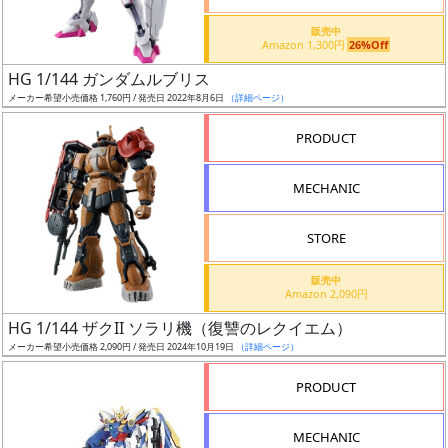
価
格
販売中
Amazon 1,300円
26%Off
改
定
HG 1/144 ガンダムルブリス
メーカー希望小売価格 1,760円 / 発売日 2022年8月6日
（詳細ページ）
予
定
PRODUCT
発
MECHANIC
売
時
STORE
期
販売中
Amazon 2,090円
HG 1/144 ザクII ソラリ機（復讐のレクイエム）
メーカー希望小売価格 2,090円 / 発売日 2024年10月19日
（詳細ページ）
再
PRODUCT
販
月
MECHANIC