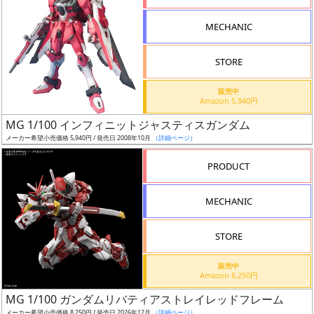
形
MECHANIC
色
STORE
シ
販売中
Amazon 5,940円
リ
MG 1/100 インフィニットジャスティスガンダム
ー
メーカー希望小売価格 5,940円 / 発売日 2008年10月
（詳細ページ）
ズ・
タ
PRODUCT
イ
ト
MECHANIC
ル
STORE
販売中
状
Amazon 8,250円
況
MG 1/100 ガンダムリバティアストレイレッドフレーム
メーカー希望小売価格 8,250円 / 発売日 2026年12月
（詳細ページ）