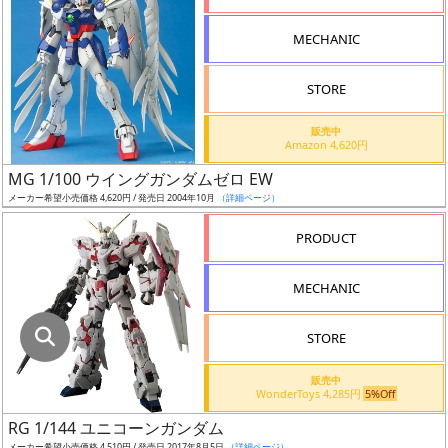
指
定
MECHANIC
し
た
STORE
店
舗
販売中
Amazon 4,620円
が
最
MG 1/100 ウイングガンダムゼロ EW
安
メーカー希望小売価格 4,620円 / 発売日 2004年10月
（詳細ページ）
値
PRODUCT
の
み
MECHANIC
表
示
STORE
ボ
販売中
ッ
WonderToys 4,285円
5%Off
ク
RG 1/144 ユニコーンガンダム
ス
メーカー希望小売価格 4,510円 / 発売日 2017年8月5日
（詳細ページ）