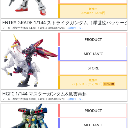
価
格
販売中
Amazon 1,430円
改
定
ENTRY GRADE 1/144 ストライクガンダム［浮世絵パッケージV
メーカー希望小売価格 1,430円 / 発売日 2026年8月29日
（詳細ページ）
予
定
PRODUCT
発
MECHANIC
売
時
STORE
期
販売中
バトンストア 2,780円
10%Off
HGFC 1/144 マスターガンダム&風雲再起
メーカー希望小売価格 3,080円 / 発売日 2011年8月27日
（詳細ページ）
再
PRODUCT
販
月
MECHANIC