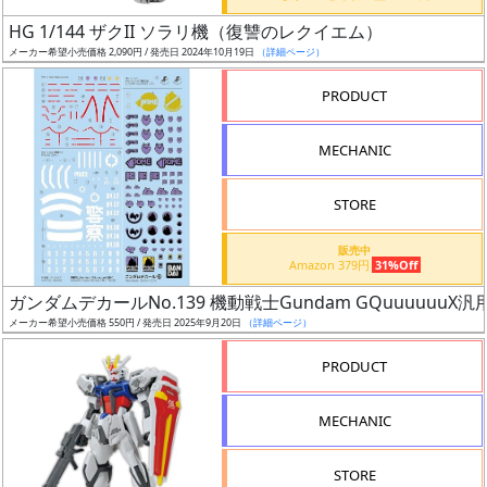
日
HG 1/144 ザクII ソラリ機（復讐のレクイエム）
発
メーカー希望小売価格 2,090円 / 発売日 2024年10月19日
（詳細ページ）
売
PRODUCT
Web
MECHANIC
プッ
シュ
通知
STORE
対象
販売中
Amazon 379円
31%Off
ギ
ガンダムデカールNo.139 機動戦士Gundam GQuuuuuuX汎
ャ
メーカー希望小売価格 550円 / 発売日 2025年9月20日
（詳細ページ）
ラ
リ
PRODUCT
ー
あ
MECHANIC
り
STORE