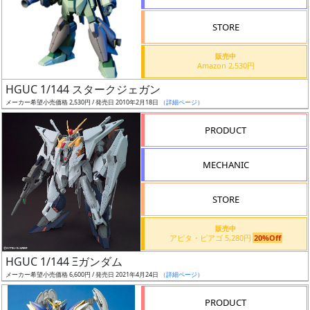
STORE
販売中
Amazon 2,530円
割
HGUC 1/144 スタークジェガン
引
メーカー希望小売価格 2,530円 / 発売日 2010年2月18日
（詳細ページ）
PRODUCT
販
MECHANIC
路
STORE
店
販売中
アピタ・ピアゴ 5,280円
20%Off
舗
HGUC 1/144 Ξガンダム
メーカー希望小売価格 6,600円 / 発売日 2021年4月24日
（詳細ページ）
PRODUCT