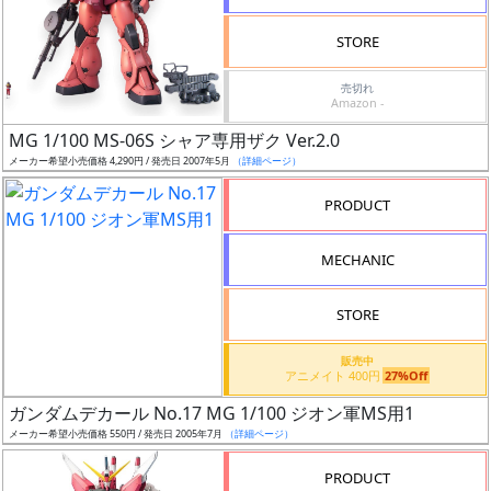
検
STORE
索
売切れ
Amazon -
MG 1/100 MS-06S シャア専用ザク Ver.2.0
グ
メーカー希望小売価格 4,290円 / 発売日 2007年5月
（詳細ページ）
レ
ー
PRODUCT
ド
MECHANIC
ス
STORE
ケ
販売中
ー
アニメイト 400円
27%Off
ル
ガンダムデカール No.17 MG 1/100 ジオン軍MS用1
メーカー希望小売価格 550円 / 発売日 2005年7月
（詳細ページ）
PRODUCT
成