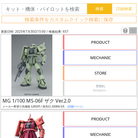
検索条件をカスタムクイック検索に保存
更新日時: 2025年7月30日15:00 / 検索結果: 657
PRODUCT
MECHANIC
STORE
売切れ
Amazon -
フ
MG 1/100 MS-06F ザク Ver.2.0
リ
メーカー希望小売価格 3,850円 / 発売日 2008年3月
（詳細ページ）
ー
PRODUCT
ワ
ー
MECHANIC
ド