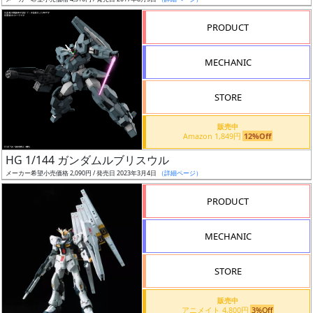
ア
PRODUCT
ー
ト
MECHANIC
イ
ラ
ス
STORE
ト
販売中
レ
Amazon 1,849円
12%Off
ー
HG 1/144 ガンダムルブリスウル
タ
メーカー希望小売価格 2,090円 / 発売日 2023年3月4日
（詳細ページ）
ー
PRODUCT
MECHANIC
付
属
STORE
品
（β）
販売中
アニメイト 4,800円
3%Off