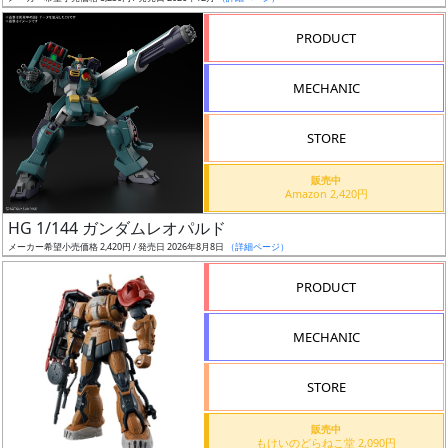
売
切
PRODUCT
含
む
MECHANIC
開
STORE
始
前
販売中
Amazon 2,420円
抽
HG 1/144 ガンダムレオパルド
選
メーカー希望小売価格 2,420円 / 発売日 2026年8月8日
（詳細ページ）
中
PRODUCT
在
MECHANIC
庫
復
STORE
活
販売中
近
もけいのどらねこ堂 2,090円