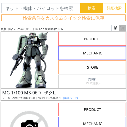
検索条件をカスタムクイック検索に保存
更新日時: 2025年6月19日14:12 / 検索結果: 656
PRODUCT
MECHANIC
STORE
売切れ
DMM通販 -
フ
MG 1/100 MS-06F/J ザクII
リ
メーカー希望小売価格 3,190円 / 発売日 1995年11月
（詳細ページ）
ー
PRODUCT
ワ
ー
MECHANIC
ド