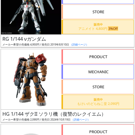
STORE
販売中
アニメイト 4,800円
3%Off
割
RG 1/144 νガンダム
引
メーカー希望小売価格 4,950円 / 発売日 2019年8月10日
（詳細ページ）
PRODUCT
販
MECHANIC
路
STORE
店
販売中
もけいのどらねこ堂 2,090円
舗
HG 1/144 ザクII ソラリ機（復讐のレクイエム）
メーカー希望小売価格 2,090円 / 発売日 2024年10月19日
（詳細ページ）
PRODUCT