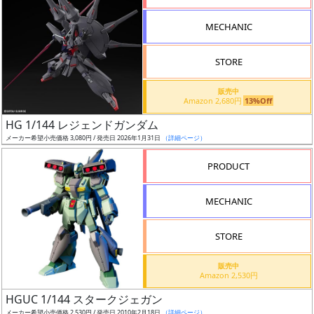
形
MECHANIC
色
STORE
シ
販売中
Amazon 2,680円
13%Off
リ
HG 1/144 レジェンドガンダム
ー
メーカー希望小売価格 3,080円 / 発売日 2026年1月31日
（詳細ページ）
ズ・
タ
PRODUCT
イ
ト
MECHANIC
ル
STORE
販売中
状
Amazon 2,530円
況
HGUC 1/144 スタークジェガン
メーカー希望小売価格 2,530円 / 発売日 2010年2月18日
（詳細ページ）