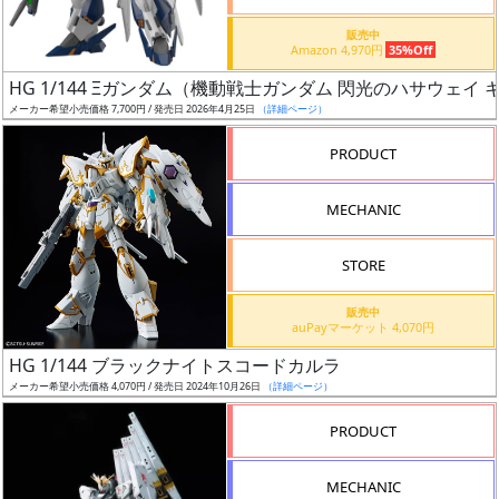
価
格
販売中
Amazon 4,970円
35%Off
改
定
HG 1/144 Ξガンダム（機動戦士ガンダム 閃光のハサウェイ
メーカー希望小売価格 7,700円 / 発売日 2026年4月25日
（詳細ページ）
予
定
PRODUCT
発
MECHANIC
売
時
STORE
期
販売中
auPayマーケット 4,070円
HG 1/144 ブラックナイトスコードカルラ
メーカー希望小売価格 4,070円 / 発売日 2024年10月26日
（詳細ページ）
再
PRODUCT
販
月
MECHANIC