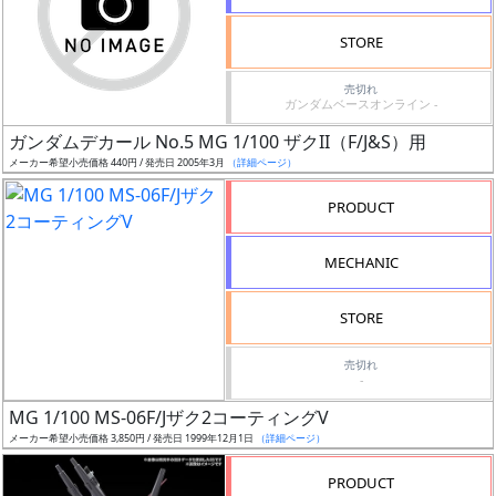
検
STORE
索
売切れ
ガンダムベースオンライン -
ガンダムデカール No.5 MG 1/100 ザクII（F/J&S）用
グ
メーカー希望小売価格 440円 / 発売日 2005年3月
（詳細ページ）
レ
ー
PRODUCT
ド
MECHANIC
ス
STORE
ケ
売切れ
ー
-
ル
MG 1/100 MS-06F/Jザク2コーティングV
メーカー希望小売価格 3,850円 / 発売日 1999年12月1日
（詳細ページ）
PRODUCT
成