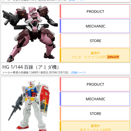
ア
PRODUCT
ー
ト
MECHANIC
イ
ラ
ス
STORE
ト
販売中
レ
アピタ・ピアゴ 1,232円
20%Off
ー
HG 1/144 百錬（アミダ機）
タ
メーカー希望小売価格 1,540円 / 発売日 2015年12月12日
（詳細ページ）
ー
PRODUCT
MECHANIC
付
属
STORE
品
（β）
販売中
楽天ブックス 1,430円