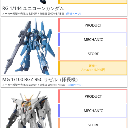
日
RG 1/144 ユニコーンガンダム
発
メーカー希望小売価格 4,510円 / 発売日 2017年8月5日
（詳細ページ）
売
PRODUCT
Web
MECHANIC
プッ
シュ
通知
STORE
対象
販売中
Amazon 5,940円
ギ
MG 1/100 RGZ-95C リゼル（隊長機）
ャ
メーカー希望小売価格 5,940円 / 発売日 2011年1月15日
（詳細ページ）
ラ
リ
PRODUCT
ー
あ
MECHANIC
り
STORE