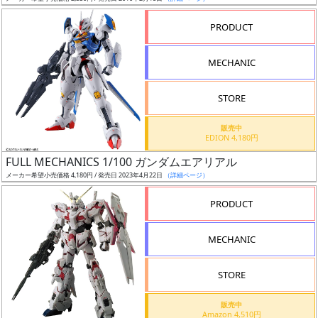
売
切
PRODUCT
含
む
MECHANIC
開
STORE
始
前
販売中
EDION 4,180円
抽
FULL MECHANICS 1/100 ガンダムエアリアル
選
メーカー希望小売価格 4,180円 / 発売日 2023年4月22日
（詳細ページ）
中
PRODUCT
在
MECHANIC
庫
復
STORE
活
販売中
近
Amazon 4,510円