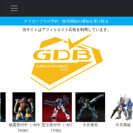
X でガンプラの予約・販売開始の通知を受け取る
当サイトはアフィリエイト広告を利用しています。
MG 1/100 MS-06F/J ザ
抽選受付中（~8/9
受注受付中（~8/7
今月発売
今月再販
14:00）
17:00）