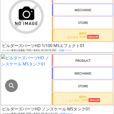
指
定
MECHANIC
し
た
STORE
店
舗
販売中
あみあみ 490円
36%Off
が
最
ビルダーズパーツHD 1/100 MSエフェクト01
安
メーカー希望小売価格 770円 / 発売日 2012年7月28日
（詳細ページ）
値
PRODUCT
の
み
MECHANIC
表
示
STORE
ボ
販売中
ッ
しえいかん 539円
30%Off
ク
ビルダーズパーツHD ノンスケール MSタンク01
ス
メーカー希望小売価格 770円 / 発売日 2012年11月17日
（詳細ページ）