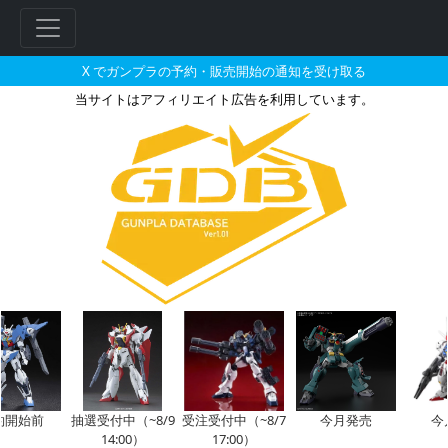
X でガンプラの予約・販売開始の通知を受け取る
当サイトはアフィリエイト広告を利用しています。
MG 1/100 MS-06R-1A 
フ
リ
ー
ワ
ー
ド
検
索
開始前
抽選受付中（~8/9
受注受付中（~8/7
今月発売
今
14:00）
17:00）