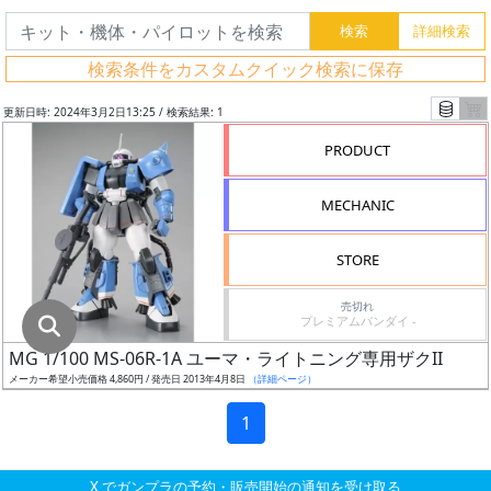
グ
レ
検索条件をカスタムクイック検索に保存
ー
ド
更新日時: 2024年3月2日13:25 / 検索結果: 1
PRODUCT
ス
MECHANIC
ケ
ー
STORE
ル
売切れ
プレミアムバンダイ -
MG 1/100 MS-06R-1A ユーマ・ライトニング専用ザクII
成
メーカー希望小売価格 4,860円 / 発売日 2013年4月8日
（詳細ページ）
形
色
1
X でガンプラの予約・販売開始の通知を受け取る