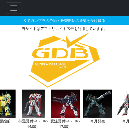
X でガンプラの予約・販売開始の通知を受け取る
当サイトはアフィリエイト広告を利用しています。
MG 1/100 MS-06R-1A ア
始前
抽選受付中（~8/9
受注受付中（~8/7
今月発売
今月再
14:00）
17:00）