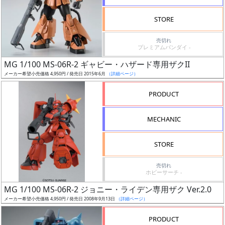
検
STORE
索
売切れ
プレミアムバンダイ -
MG 1/100 MS-06R-2 ギャビー・ハザード専用ザクII
グ
メーカー希望小売価格 4,950円 / 発売日 2015年6月
（詳細ページ）
レ
ー
PRODUCT
ド
MECHANIC
ス
STORE
ケ
売切れ
ー
ホビーサーチ -
ル
MG 1/100 MS-06R-2 ジョニー・ライデン専用ザク Ver.2.0
メーカー希望小売価格 4,950円 / 発売日 2008年9月13日
（詳細ページ）
PRODUCT
成