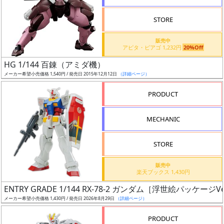
STORE
販売中
アピタ・ピアゴ 1,232円
20%Off
割
HG 1/144 百錬（アミダ機）
引
メーカー希望小売価格 1,540円 / 発売日 2015年12月12日
（詳細ページ）
PRODUCT
販
MECHANIC
路
STORE
店
販売中
楽天ブックス 1,430円
舗
ENTRY GRADE 1/144 RX-78-2 ガンダム［浮世絵パッケージVe
メーカー希望小売価格 1,430円 / 発売日 2026年8月29日
（詳細ページ）
PRODUCT