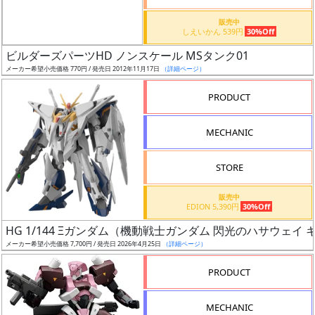
価
格
販売中
しえいかん 539円
30%Off
改
定
ビルダーズパーツHD ノンスケール MSタンク01
メーカー希望小売価格 770円 / 発売日 2012年11月17日
（詳細ページ）
予
定
PRODUCT
発
MECHANIC
売
時
STORE
期
販売中
EDION 5,390円
30%Off
HG 1/144 Ξガンダム（機動戦士ガンダム 閃光のハサウェイ
メーカー希望小売価格 7,700円 / 発売日 2026年4月25日
（詳細ページ）
再
PRODUCT
販
月
MECHANIC