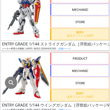
指
定
MECHANIC
し
た
STORE
店
舗
販売中
楽天ブックス 1,430円
が
最
ENTRY GRADE 1/144 ストライクガンダム［浮世絵パッケージV
安
メーカー希望小売価格 1,430円 / 発売日 2026年8月29日
（詳細ページ）
値
PRODUCT
の
み
MECHANIC
表
示
STORE
ボ
販売中
ッ
楽天ブックス 1,760円
ク
ENTRY GRADE 1/144 ウイングガンダム［浮世絵パッケージVe
ス
メーカー希望小売価格 1,760円 / 発売日 2026年8月29日
（詳細ページ）