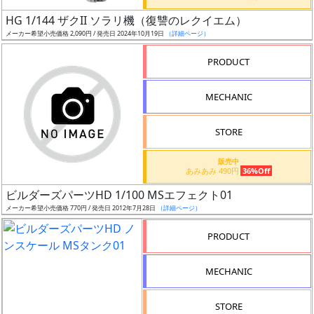
日
HG 1/144 ザクII ソラリ機（復讐のレクイエム）
発
メーカー希望小売価格 2,090円 / 発売日 2024年10月19日
（詳細ページ）
売
PRODUCT
Web
MECHANIC
プッ
シュ
通知
STORE
対象
販売中
あみあみ 490円
36%Off
ギ
ビルダーズパーツHD 1/100 MSエフェクト01
ャ
メーカー希望小売価格 770円 / 発売日 2012年7月28日
（詳細ページ）
ラ
リ
PRODUCT
ー
あ
MECHANIC
り
STORE