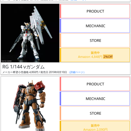
売
切
PRODUCT
含
む
MECHANIC
開
STORE
始
前
販売中
Amazon 4,848円
2%Off
抽
RG 1/144 νガンダム
選
メーカー希望小売価格 4,950円 / 発売日 2019年8月10日
（詳細ページ）
中
PRODUCT
在
MECHANIC
庫
復
STORE
活
販売中
近
Amazon 2,090円