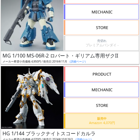
形
MECHANIC
色
STORE
シ
売切れ
プレミアムバンダイ -
リ
MG 1/100 MS-06R-2 ロバート・ギリアム専用ザクII
ー
メーカー希望小売価格 4,950円 / 発売日 2016年11月
（詳細ページ）
ズ・
タ
PRODUCT
イ
ト
MECHANIC
ル
STORE
販売中
状
Amazon 4,070円
況
HG 1/144 ブラックナイトスコードカルラ
メーカー希望小売価格 4,070円 / 発売日 2024年10月26日
（詳細ページ）