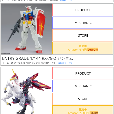
ア
PRODUCT
ー
ト
MECHANIC
イ
ラ
ス
STORE
ト
販売中
レ
Amazon 616円
20%Off
ー
ENTRY GRADE 1/144 RX-78-2 ガンダム
タ
メーカー希望小売価格 770円 / 発売日 2021年5月29日
（詳細ページ）
ー
PRODUCT
MECHANIC
付
属
STORE
品
（β）
販売中
Amazon 2,980円
3%Off