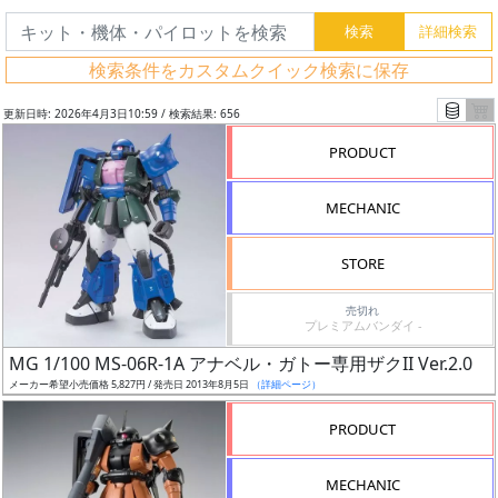
検索条件をカスタムクイック検索に保存
更新日時: 2026年4月3日10:59 / 検索結果: 656
PRODUCT
MECHANIC
STORE
売切れ
プレミアムバンダイ -
フ
MG 1/100 MS-06R-1A アナベル・ガトー専用ザクII Ver.2.0
リ
メーカー希望小売価格 5,827円 / 発売日 2013年8月5日
（詳細ページ）
ー
PRODUCT
ワ
ー
MECHANIC
ド