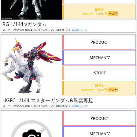
価
格
販売中
Amazon 4,848円
2%Off
改
定
RG 1/144 νガンダム
メーカー希望小売価格 4,950円 / 発売日 2019年8月10日
（詳細ページ）
予
定
PRODUCT
発
MECHANIC
売
時
STORE
期
販売中
Amazon 3,030円
2%Off
HGFC 1/144 マスターガンダム&風雲再起
メーカー希望小売価格 3,080円 / 発売日 2011年8月27日
（詳細ページ）
再
PRODUCT
販
月
MECHANIC