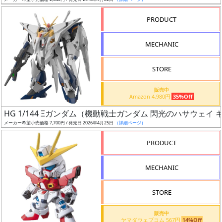
ア
PRODUCT
ー
ト
MECHANIC
イ
ラ
ス
STORE
ト
販売中
レ
Amazon 4,980円
35%Off
ー
HG 1/144 Ξガンダム（機動戦士ガンダム 閃光のハサウェイ
タ
メーカー希望小売価格 7,700円 / 発売日 2026年4月25日
（詳細ページ）
ー
PRODUCT
MECHANIC
付
属
STORE
品
（β）
販売中
ヤマダウェブコム 567円
14%Off