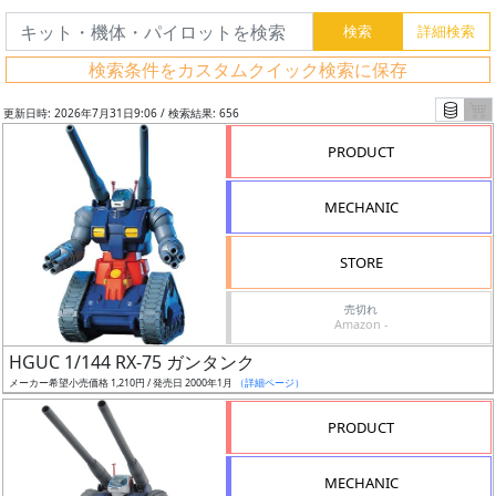
検索条件をカスタムクイック検索に保存
更新日時: 2026年7月31日9:06 / 検索結果: 656
PRODUCT
MECHANIC
STORE
売切れ
Amazon -
フ
HGUC 1/144 RX-75 ガンタンク
リ
メーカー希望小売価格 1,210円 / 発売日 2000年1月
（詳細ページ）
ー
PRODUCT
ワ
ー
MECHANIC
ド