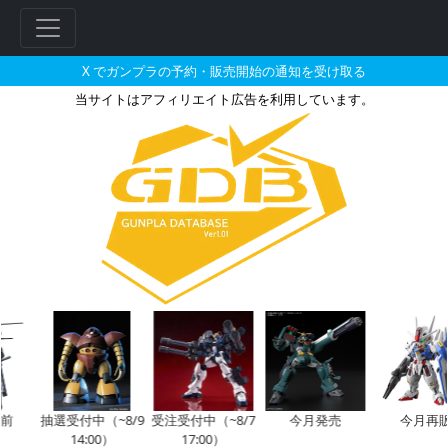
X でガンプラの予約・販売開始の通知を受け取る
当サイトはアフィリエイト広告を利用しています。
HGUC 1/144 RX-75 ガ
抽選受付中（~8/9
受注受付中（~8/7
今月発売
今月再販
14:00）
17:00）