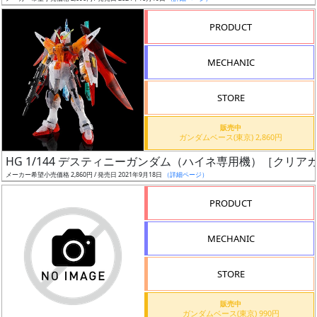
売
切
PRODUCT
含
む
MECHANIC
開
STORE
始
前
販売中
ガンダムベース(東京) 2,860円
抽
HG 1/144 デスティニーガンダム（ハイネ専用機）［クリア
選
メーカー希望小売価格 2,860円 / 発売日 2021年9月18日
（詳細ページ）
中
PRODUCT
在
MECHANIC
庫
復
STORE
活
販売中
近
ガンダムベース(東京) 990円