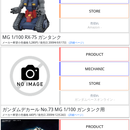
検
STORE
索
売切れ
Amazon -
MG 1/100 RX-75 ガンタンク
グ
メーカー希望小売価格 5,280円 / 発売日 2009年9月17日
（詳細ページ）
レ
ー
PRODUCT
ド
MECHANIC
ス
STORE
ケ
売切れ
ー
ガンダムベースオンライン -
ル
ガンダムデカール No.73 MG 1/100 ガンタンク用
メーカー希望小売価格 440円 / 発売日 2009年12月24日
（詳細ページ）
PRODUCT
成