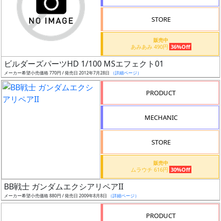
STORE
販売中
あみあみ 490円
36%Off
割
ビルダーズパーツHD 1/100 MSエフェクト01
引
メーカー希望小売価格 770円 / 発売日 2012年7月28日
（詳細ページ）
PRODUCT
販
MECHANIC
路
STORE
店
販売中
ムラウチ 616円
30%Off
舗
BB戦士 ガンダムエクシアリペアII
メーカー希望小売価格 880円 / 発売日 2009年8月8日
（詳細ページ）
PRODUCT