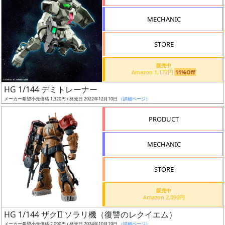
形
MECHANIC
色
STORE
シ
販売中
Amazon 1,172円
11%Off
リ
HG 1/144 デミトレーナー
ー
メーカー希望小売価格 1,320円 / 発売日 2022年12月10日
（詳細ページ）
ズ・
タ
PRODUCT
イ
ト
MECHANIC
ル
STORE
販売中
状
Amazon 2,090円
況
HG 1/144 ザクII ソラリ機（復讐のレクイエム）
メーカー希望小売価格 2,090円 / 発売日 2024年10月19日
（詳細ページ）