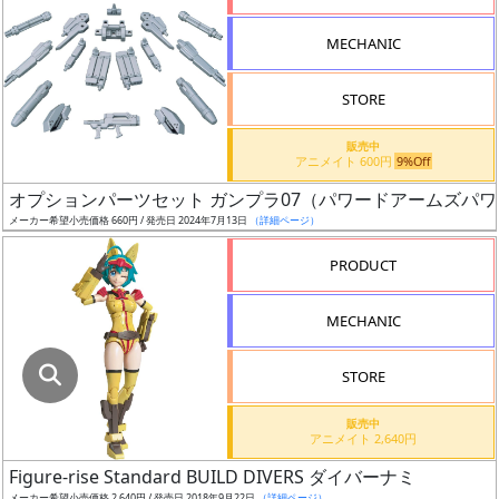
指
定
MECHANIC
し
た
STORE
店
舗
販売中
アニメイト 600円
9%Off
が
最
オプションパーツセット ガンプラ07（パワードアームズパ
安
メーカー希望小売価格 660円 / 発売日 2024年7月13日
（詳細ページ）
値
PRODUCT
の
み
MECHANIC
表
示
STORE
ボ
販売中
ッ
アニメイト 2,640円
ク
Figure-rise Standard BUILD DIVERS ダイバーナミ
ス
メーカー希望小売価格 2,640円 / 発売日 2018年9月22日
（詳細ページ）