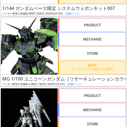
日
1/144 ガンダムベース限定 システムウェポンキット007
発
メーカー希望小売価格 990円 / 発売日 2020年6月19日
（詳細ページ）
売
PRODUCT
Web
MECHANIC
プッ
シュ
通知
STORE
対象
販売中
ガンダムベース(東京) 6,380円
ギ
MG 1/100 ユニコーンガンダム［リサーキュレーションカ
ャ
メーカー希望小売価格 6,380円 / 発売日 2025年2月21日
（詳細ページ）
ラ
リ
PRODUCT
ー
あ
MECHANIC
り
STORE