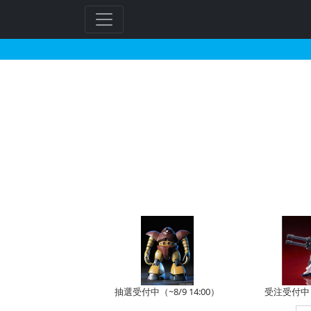
MG 1/100 RX-78-2
フ
リ
ー
ワ
ー
ド
検
索
抽選受付中（~8/9 14:00）
受注受付中（~