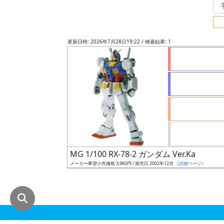
グ
レ
ー
更新日時: 2026年7月28日19:22 / 検索結果: 1
ド
ス
ケ
ー
ル
MG 1/100 RX-78-2 ガンダム Ver.Ka
メーカー希望小売価格 3,960円 / 発売日 2002年12月
（詳細ページ）
成
形
色