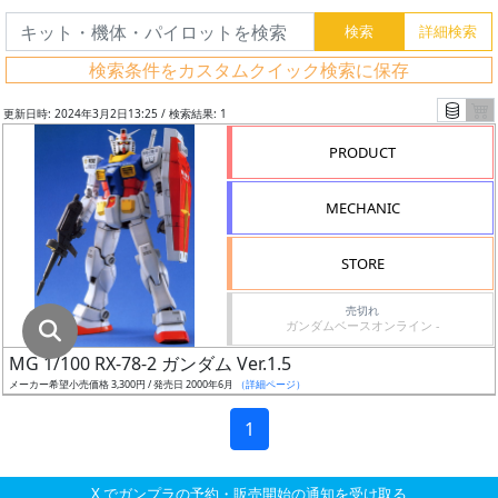
グ
レ
検索条件をカスタムクイック検索に保存
ー
ド
更新日時: 2024年3月2日13:25 / 検索結果: 1
PRODUCT
ス
MECHANIC
ケ
ー
STORE
ル
売切れ
ガンダムベースオンライン -
MG 1/100 RX-78-2 ガンダム Ver.1.5
成
メーカー希望小売価格 3,300円 / 発売日 2000年6月
（詳細ページ）
形
色
1
X でガンプラの予約・販売開始の通知を受け取る