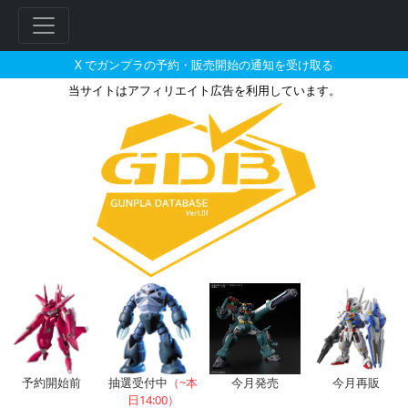
X でガンプラの予約・販売開始の通知を受け取る
当サイトはアフィリエイト広告を利用しています。
MG 1/100 RX-78-2 ガンダム V
フ
リ
ー
ワ
ー
ド
検
索
予約開始前
抽選受付中
（~本
今月発売
今月再販
日14:00）