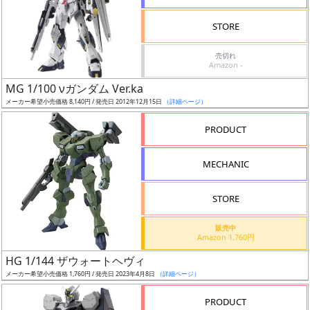
検
STORE
索
売切れ
Amazon -
MG 1/100 νガンダム Ver.ka
グ
メーカー希望小売価格 8,140円 / 発売日 2012年12月15日
（詳細ページ）
レ
ー
PRODUCT
ド
MECHANIC
ス
STORE
ケ
販売中
ー
Amazon 1,760円
ル
HG 1/144 ザウォートヘヴィ
メーカー希望小売価格 1,760円 / 発売日 2023年4月8日
（詳細ページ）
PRODUCT
成