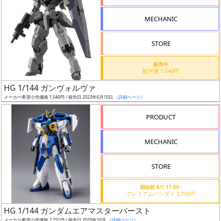
形
MECHANIC
色
STORE
シ
販売中
駿河屋 1,540円
リ
HG 1/144 ガンヴォルヴァ
ー
メーカー希望小売価格 1,540円 / 発売日 2023年6月10日
（詳細ページ）
ズ・
タ
PRODUCT
イ
ト
MECHANIC
ル
STORE
開始前 8/7 11:00~
状
プレミアムバンダイ 2,750円
況
HG 1/144 ガンダムエアマスターバースト
メーカー希望小売価格 2,751円 / 発売日 2020年10月
（詳細ページ）