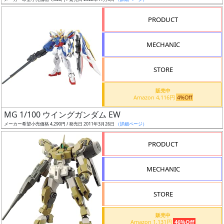
ア
PRODUCT
ー
ト
MECHANIC
イ
ラ
ス
STORE
ト
販売中
レ
Amazon 4,116円
4%Off
ー
MG 1/100 ウイングガンダム EW
タ
メーカー希望小売価格 4,290円 / 発売日 2011年3月26日
（詳細ページ）
ー
PRODUCT
MECHANIC
付
属
STORE
品
（β）
販売中
Amazon 1,131円
46%Off