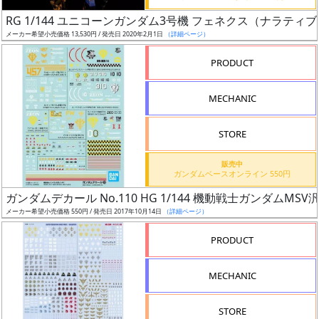
日
RG 1/144 ユニコーンガンダム3号機 フェネクス（ナラティブV
発
メーカー希望小売価格 13,530円 / 発売日 2020年2月1日
（詳細ページ）
売
PRODUCT
Web
MECHANIC
プッ
シュ
通知
STORE
対象
販売中
ガンダムベースオンライン 550円
ギ
ガンダムデカール No.110 HG 1/144 機動戦士ガンダムMSV
ャ
メーカー希望小売価格 550円 / 発売日 2017年10月14日
（詳細ページ）
ラ
リ
PRODUCT
ー
あ
MECHANIC
り
STORE