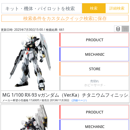
検索条件をカスタムクイック検索に保存
更新日時: 2025年7月30日15:00 / 検索結果: 661
PRODUCT
MECHANIC
STORE
売切れ
ホビーサーチ -
フ
MG 1/100 RX-93 νガンダム（Ver.Ka）チタニウムフィニッシ
リ
メーカー希望小売価格 17,600円 / 発売日 2013年11月30日
（詳細ページ）
ー
PRODUCT
ワ
ー
MECHANIC
ド