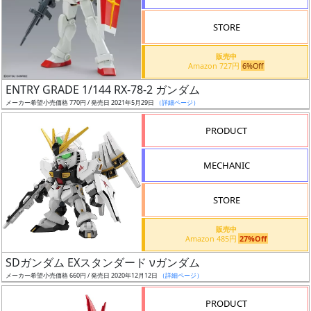
STORE
販売中
Amazon 727円
6%Off
割
ENTRY GRADE 1/144 RX-78-2 ガンダム
引
メーカー希望小売価格 770円 / 発売日 2021年5月29日
（詳細ページ）
PRODUCT
販
MECHANIC
路
STORE
店
販売中
Amazon 485円
27%Off
舗
SDガンダム EXスタンダード νガンダム
メーカー希望小売価格 660円 / 発売日 2020年12月12日
（詳細ページ）
PRODUCT