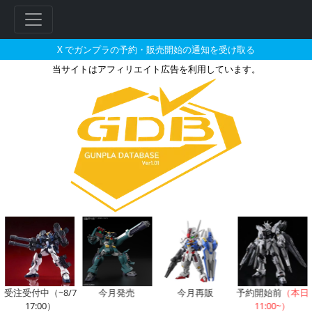
X でガンプラの予約・販売開始の通知を受け取る
当サイトはアフィリエイト広告を利用しています。
MG 1/100 RX-93 νガン
受注受付中（~8/7
今月発売
今月再販
予約開始前
（本日
17:00）
11:00~）