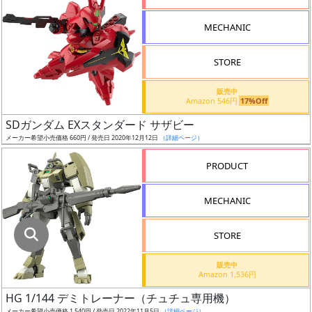
指
定
MECHANIC
し
た
STORE
店
舗
販売中
Amazon 546円
17%Off
が
最
SDガンダム EXスタンダード サザビー
安
メーカー希望小売価格 660円 / 発売日 2020年12月12日
（詳細ページ）
値
PRODUCT
の
み
MECHANIC
表
示
STORE
ボ
販売中
ッ
Amazon 1,536円
ク
HG 1/144 デミトレーナー（チュチュ専用機）
ス
メーカー希望小売価格 1,540円 / 発売日 2022年11月5日
（詳細ページ）