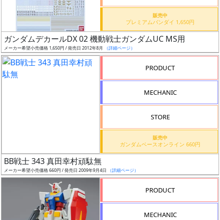
価
格
販売中
プレミアムバンダイ 1,650円
改
定
ガンダムデカールDX 02 機動戦士ガンダムUC MS用
メーカー希望小売価格 1,650円 / 発売日 2012年8月
（詳細ページ）
予
定
PRODUCT
発
MECHANIC
売
時
STORE
期
販売中
ガンダムベースオンライン 660円
BB戦士 343 真田幸村頑駄無
メーカー希望小売価格 660円 / 発売日 2009年9月4日
（詳細ページ）
再
PRODUCT
販
月
MECHANIC