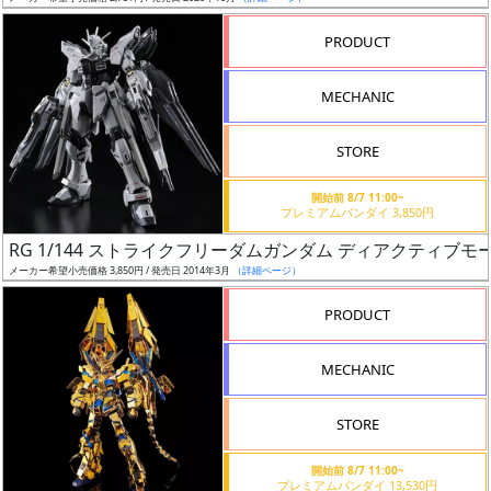
売
切
PRODUCT
含
む
MECHANIC
開
STORE
始
前
開始前 8/7 11:00~
プレミアムバンダイ 3,850円
抽
RG 1/144 ストライクフリーダムガンダム ディアクティブモ
選
メーカー希望小売価格 3,850円 / 発売日 2014年3月
（詳細ページ）
中
PRODUCT
在
MECHANIC
庫
復
STORE
活
開始前 8/7 11:00~
近
プレミアムバンダイ 13,530円