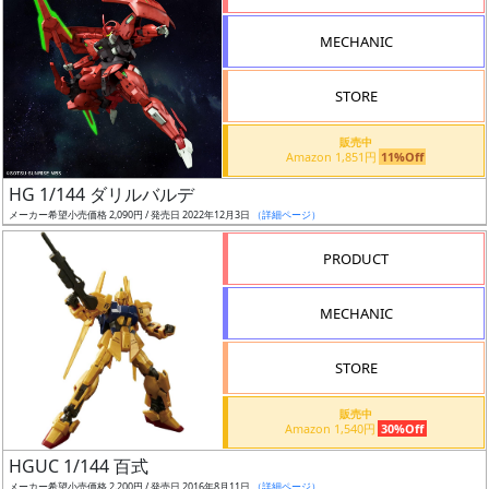
形
MECHANIC
色
STORE
シ
販売中
Amazon 1,851円
11%Off
リ
HG 1/144 ダリルバルデ
ー
メーカー希望小売価格 2,090円 / 発売日 2022年12月3日
（詳細ページ）
ズ・
タ
PRODUCT
イ
ト
MECHANIC
ル
STORE
販売中
状
Amazon 1,540円
30%Off
況
HGUC 1/144 百式
メーカー希望小売価格 2,200円 / 発売日 2016年8月11日
（詳細ページ）