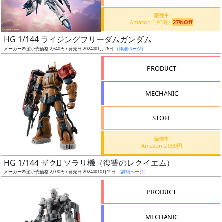
価
格
販売中
Amazon 1,931円
27%Off
改
定
HG 1/144 ライジングフリーダムガンダム
メーカー希望小売価格 2,640円 / 発売日 2024年1月26日
（詳細ページ）
予
定
PRODUCT
発
MECHANIC
売
時
STORE
期
販売中
Amazon 2,090円
HG 1/144 ザクII ソラリ機（復讐のレクイエム）
メーカー希望小売価格 2,090円 / 発売日 2024年10月19日
（詳細ページ）
再
PRODUCT
販
月
MECHANIC