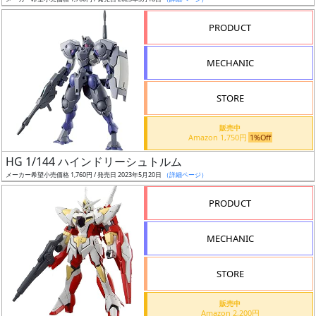
ア
PRODUCT
ー
ト
MECHANIC
イ
ラ
ス
STORE
ト
販売中
レ
Amazon 1,750円
1%Off
ー
HG 1/144 ハインドリーシュトルム
タ
メーカー希望小売価格 1,760円 / 発売日 2023年5月20日
（詳細ページ）
ー
PRODUCT
MECHANIC
付
属
STORE
品
（β）
販売中
Amazon 2,200円