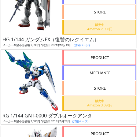
STORE
販売中
Amazon 2,090円
割
HG 1/144 ガンダムEX（復讐のレクイエム）
引
メーカー希望小売価格 2,090円 / 発売日 2024年10月19日
（詳細ページ）
PRODUCT
販
MECHANIC
路
STORE
店
販売中
Amazon 3,080円
舗
RG 1/144 GNT-0000 ダブルオークアンタ
メーカー希望小売価格 3,080円 / 発売日 2016年5月28日
（詳細ページ）
PRODUCT