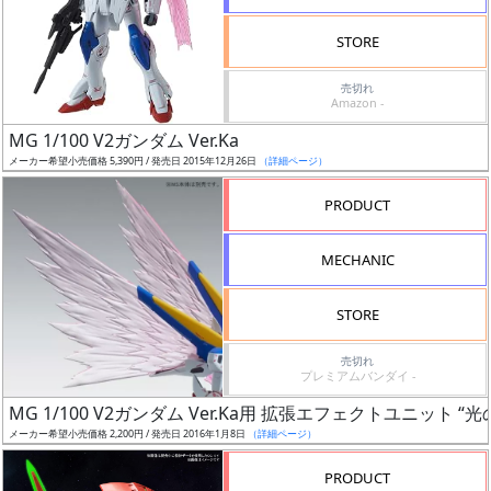
検
STORE
索
売切れ
Amazon -
MG 1/100 V2ガンダム Ver.Ka
グ
メーカー希望小売価格 5,390円 / 発売日 2015年12月26日
（詳細ページ）
レ
ー
PRODUCT
ド
MECHANIC
ス
STORE
ケ
売切れ
ー
プレミアムバンダイ -
ル
MG 1/100 V2ガンダム Ver.Ka用 拡張エフェクトユニット “光
メーカー希望小売価格 2,200円 / 発売日 2016年1月8日
（詳細ページ）
PRODUCT
成