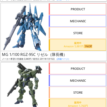
売
切
PRODUCT
含
む
MECHANIC
開
STORE
始
前
販売中
Amazon 5,881円
1%Off
抽
MG 1/100 RGZ-95C リゼル（隊長機）
選
メーカー希望小売価格 5,940円 / 発売日 2011年1月15日
（詳細ページ）
中
PRODUCT
在
MECHANIC
庫
復
STORE
活
販売中
近
Amazon 1,760円