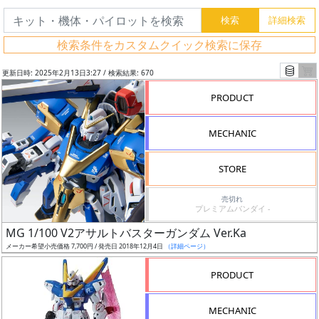
検索条件をカスタムクイック検索に保存
更新日時: 2025年2月13日3:27 / 検索結果: 670
PRODUCT
MECHANIC
STORE
売切れ
プレミアムバンダイ -
フ
MG 1/100 V2アサルトバスターガンダム Ver.Ka
リ
メーカー希望小売価格 7,700円 / 発売日 2018年12月4日
（詳細ページ）
ー
PRODUCT
ワ
ー
MECHANIC
ド