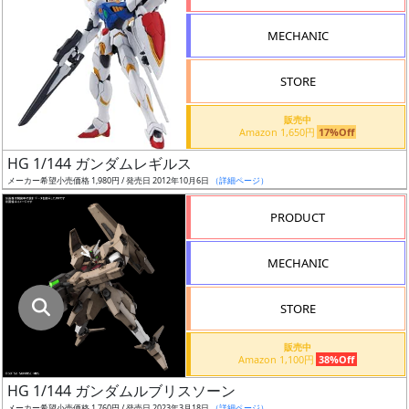
指
定
MECHANIC
し
た
STORE
店
舗
販売中
Amazon 1,650円
17%Off
が
最
HG 1/144 ガンダムレギルス
安
メーカー希望小売価格 1,980円 / 発売日 2012年10月6日
（詳細ページ）
値
PRODUCT
の
み
MECHANIC
表
示
STORE
ボ
販売中
ッ
Amazon 1,100円
38%Off
ク
HG 1/144 ガンダムルブリスソーン
ス
メーカー希望小売価格 1,760円 / 発売日 2023年3月18日
（詳細ページ）