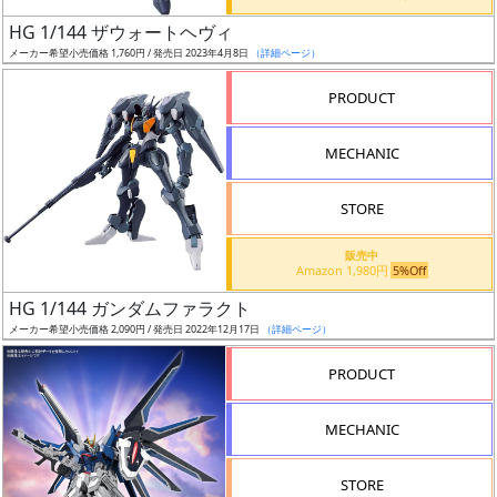
日
HG 1/144 ザウォートヘヴィ
発
メーカー希望小売価格 1,760円 / 発売日 2023年4月8日
（詳細ページ）
売
PRODUCT
Web
MECHANIC
プッ
シュ
通知
STORE
対象
販売中
Amazon 1,980円
5%Off
ギ
HG 1/144 ガンダムファラクト
ャ
メーカー希望小売価格 2,090円 / 発売日 2022年12月17日
（詳細ページ）
ラ
リ
PRODUCT
ー
あ
MECHANIC
り
STORE