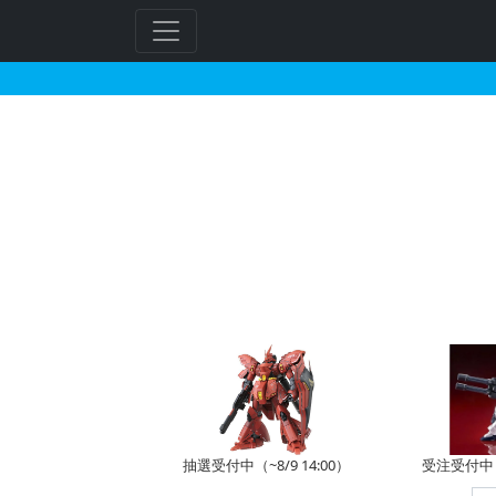
MG 1/100 νガンダム 
フ
リ
ー
ワ
ー
ド
検
索
抽選受付中（~8/9 14:00）
受注受付中（~