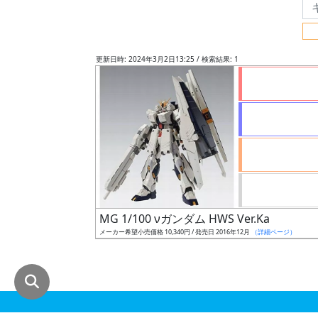
グ
レ
ー
更新日時: 2024年3月2日13:25 / 検索結果: 1
ド
ス
ケ
ー
ル
MG 1/100 νガンダム HWS Ver.Ka
メーカー希望小売価格 10,340円 / 発売日 2016年12月
（詳細ページ）
成
形
色