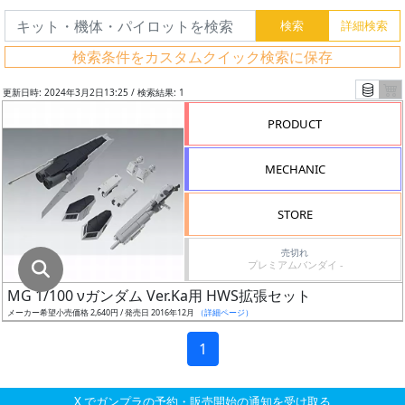
グ
レ
検索条件をカスタムクイック検索に保存
ー
ド
更新日時: 2024年3月2日13:25 / 検索結果: 1
PRODUCT
ス
MECHANIC
ケ
ー
STORE
ル
売切れ
プレミアムバンダイ -
MG 1/100 νガンダム Ver.Ka用 HWS拡張セット
成
メーカー希望小売価格 2,640円 / 発売日 2016年12月
（詳細ページ）
形
色
1
X でガンプラの予約・販売開始の通知を受け取る