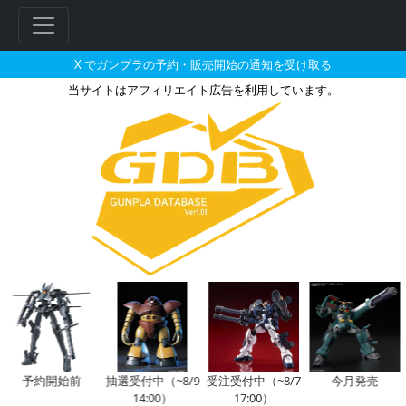
X でガンプラの予約・販売開始の通知を受け取る
当サイトはアフィリエイト広告を利用しています。
MG 1/100 νガンダム Ver.K
フ
リ
ー
ワ
ー
ド
検
索
予約開始前
抽選受付中（~8/9
受注受付中（~8/7
今月発売
14:00）
17:00）