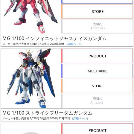
検
STORE
索
売切れ
Amazon -
MG 1/100 インフィニットジャスティスガンダム
グ
メーカー希望小売価格 5,940円 / 発売日 2008年10月
（詳細ページ）
レ
ー
PRODUCT
ド
MECHANIC
ス
STORE
ケ
売切れ
ー
Amazon -
ル
MG 1/100 ストライクフリーダムガンダム
メーカー希望小売価格 5,720円 / 発売日 2006年12月23日
（詳細ページ）
PRODUCT
成