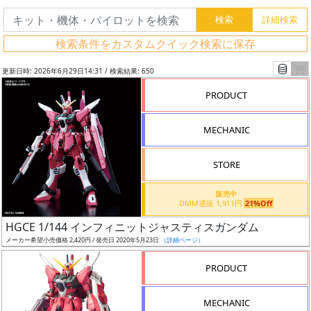
検索条件をカスタムクイック検索に保存
更新日時: 2026年6月29日14:31 / 検索結果: 650
PRODUCT
MECHANIC
STORE
販売中
DMM通販 1,911円
21%Off
フ
HGCE 1/144 インフィニットジャスティスガンダム
リ
メーカー希望小売価格 2,420円 / 発売日 2020年5月23日
（詳細ページ）
ー
PRODUCT
ワ
ー
MECHANIC
ド