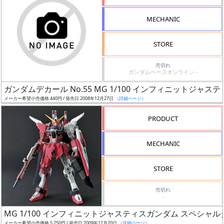
形
MECHANIC
色
STORE
シ
売切れ
ガンダムベースオンライン -
リ
ガンダムデカール No.55 MG 1/100 インフィニットジャ
ー
メーカー希望小売価格 440円 / 発売日 2008年12月27日
（詳細ページ）
ズ・
タ
PRODUCT
イ
ト
MECHANIC
ル
STORE
売切れ
状
-
況
MG 1/100 インフィニットジャスティスガンダム スペシャル
メーカー希望小売価格 5,250円 / 発売日 2009年12月20日
（詳細ページ）