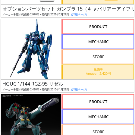
日
オプションパーツセット ガンプラ 15（キャバリアーアイフ
発
メーカー希望小売価格 2,970円 / 発売日 2025年2月22日
（詳細ページ）
売
PRODUCT
Web
MECHANIC
プッ
シュ
通知
STORE
対象
販売中
Amazon 2,420円
ギ
HGUC 1/144 RGZ-95 リゼル
ャ
メーカー希望小売価格 2,420円 / 発売日 2010年1月22日
（詳細ページ）
ラ
リ
PRODUCT
ー
あ
MECHANIC
り
STORE