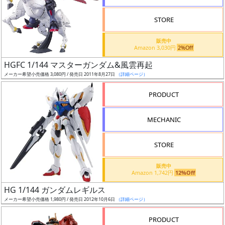
STORE
販売中
Amazon 3,030円
2%Off
割
HGFC 1/144 マスターガンダム&風雲再起
引
メーカー希望小売価格 3,080円 / 発売日 2011年8月27日
（詳細ページ）
PRODUCT
販
MECHANIC
路
STORE
店
販売中
Amazon 1,742円
12%Off
舗
HG 1/144 ガンダムレギルス
メーカー希望小売価格 1,980円 / 発売日 2012年10月6日
（詳細ページ）
PRODUCT