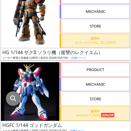
指
定
MECHANIC
し
た
STORE
店
舗
販売中
もけいのどらねこ堂 2,090円
が
最
HG 1/144 ザクII ソラリ機（復讐のレクイエム）
安
メーカー希望小売価格 2,090円 / 発売日 2024年10月19日
（詳細ページ）
値
PRODUCT
の
み
MECHANIC
表
示
STORE
ボ
販売中
ッ
Amazon 1,267円
42%Off
ク
HGFC 1/144 ゴッドガンダム
ス
メーカー希望小売価格 2,200円 / 発売日 2010年5月19日
（詳細ページ）