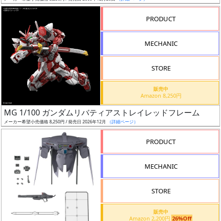
売
切
PRODUCT
含
む
MECHANIC
開
STORE
始
前
販売中
Amazon 8,250円
抽
MG 1/100 ガンダムリバティアストレイレッドフレーム
選
メーカー希望小売価格 8,250円 / 発売日 2026年12月
（詳細ページ）
中
PRODUCT
在
MECHANIC
庫
復
STORE
活
販売中
近
Amazon 2,200円
26%Off