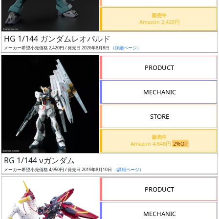
価
格
販売中
Amazon 2,420円
改
定
HG 1/144 ガンダムレオパルド
メーカー希望小売価格 2,420円 / 発売日 2026年8月8日
（詳細ページ）
予
定
PRODUCT
発
MECHANIC
売
時
STORE
期
販売中
Amazon 4,848円
2%Off
RG 1/144 νガンダム
メーカー希望小売価格 4,950円 / 発売日 2019年8月10日
（詳細ページ）
再
PRODUCT
販
月
MECHANIC