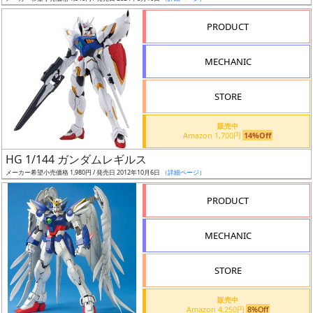
売
切
PRODUCT
含
む
MECHANIC
開
STORE
始
前
販売中
Amazon 1,700円
14%Off
抽
HG 1/144 ガンダムレギルス
選
メーカー希望小売価格 1,980円 / 発売日 2012年10月6日
（詳細ページ）
中
PRODUCT
在
MECHANIC
庫
復
STORE
活
販売中
近
Amazon 4,250円
8%Off