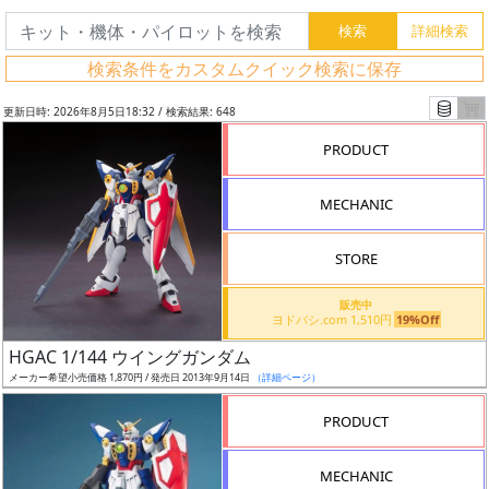
検索条件をカスタムクイック検索に保存
更新日時: 2026年8月5日18:32 / 検索結果: 648
PRODUCT
MECHANIC
STORE
販売中
ヨドバシ.com 1,510円
19%Off
フ
HGAC 1/144 ウイングガンダム
リ
メーカー希望小売価格 1,870円 / 発売日 2013年9月14日
（詳細ページ）
ー
PRODUCT
ワ
ー
MECHANIC
ド