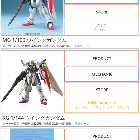
検
STORE
索
売切れ
Amazon -
MG 1/100 ウイングガンダム
グ
メーカー希望小売価格 4,840円 / 発売日 2010年4月28日
（詳細ページ）
レ
ー
PRODUCT
ド
MECHANIC
ス
STORE
ケ
抽選中 ~8/10 15:00
ー
ガンダムベースオンライン 3,520円
ル
RG 1/144 ウイングガンダム
メーカー希望小売価格 3,520円 / 発売日 2021年6月19日
（詳細ページ）
PRODUCT
成