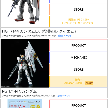
STORE
開始前 8/9 21:00~
もけいのどらねこ堂 2,090円
割
HG 1/144 ガンダムEX（復讐のレクイエム）
引
メーカー希望小売価格 2,090円 / 発売日 2024年10月19日
（詳細ページ）
PRODUCT
販
MECHANIC
路
STORE
店
販売中
Amazon 4,848円
2%Off
舗
RG 1/144 νガンダム
メーカー希望小売価格 4,950円 / 発売日 2019年8月10日
（詳細ページ）
PRODUCT