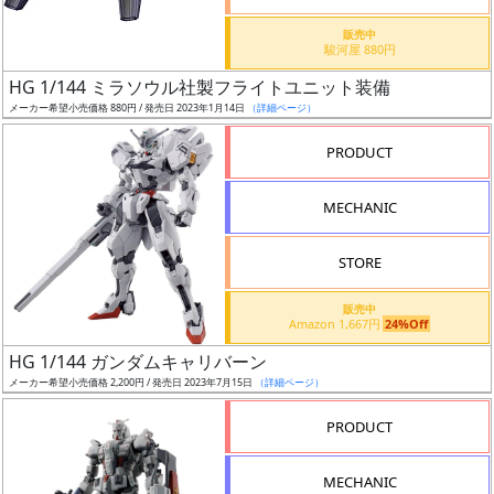
価
格
販売中
駿河屋 880円
改
定
HG 1/144 ミラソウル社製フライトユニット装備
メーカー希望小売価格 880円 / 発売日 2023年1月14日
（詳細ページ）
予
定
PRODUCT
発
MECHANIC
売
時
STORE
期
販売中
Amazon 1,667円
24%Off
HG 1/144 ガンダムキャリバーン
メーカー希望小売価格 2,200円 / 発売日 2023年7月15日
（詳細ページ）
再
PRODUCT
販
月
MECHANIC