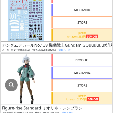
指
定
MECHANIC
し
た
STORE
店
舗
販売中
Amazon 383円
30%Off
が
最
ガンダムデカールNo.139 機動戦士Gundam GQuuuuuuX汎
安
メーカー希望小売価格 550円 / 発売日 2025年9月20日
（詳細ページ）
値
PRODUCT
の
み
MECHANIC
表
示
STORE
ボ
販売中
ッ
Amazon 2,250円
36%Off
ク
Figure-rise Standard ミオリネ・レンブラン
ス
メーカー希望小売価格 3,520円 / 発売日 2022年11月26日
（詳細ページ）