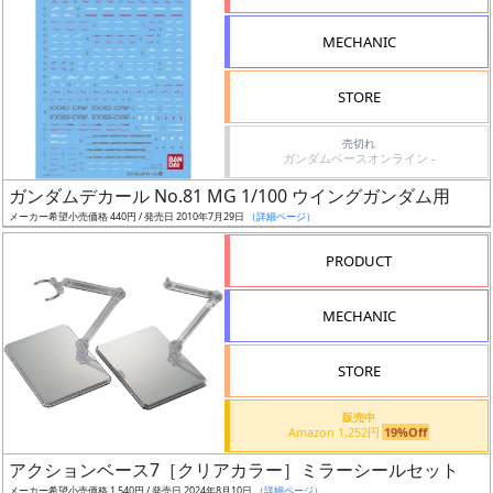
形
MECHANIC
色
STORE
シ
売切れ
ガンダムベースオンライン -
リ
ガンダムデカール No.81 MG 1/100 ウイングガンダム用
ー
メーカー希望小売価格 440円 / 発売日 2010年7月29日
（詳細ページ）
ズ・
タ
PRODUCT
イ
ト
MECHANIC
ル
STORE
販売中
状
Amazon 1,252円
19%Off
況
アクションベース7［クリアカラー］ミラーシールセット
メーカー希望小売価格 1,540円 / 発売日 2024年8月10日
（詳細ページ）