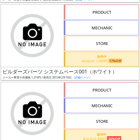
ア
PRODUCT
ー
ト
MECHANIC
イ
ラ
ス
STORE
ト
販売中
レ
Amazon 1,000円
17%Off
ー
ビルダーズパーツ システムベース001（ホワイト）
タ
メーカー希望小売価格 1,210円 / 発売日 2013年2月16日
（詳細ページ）
ー
PRODUCT
MECHANIC
付
属
STORE
品
（β）
販売中
あみあみ 490円
36%Off