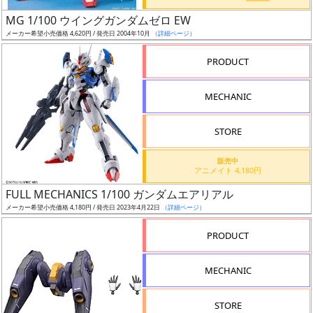
日
MG 1/100 ウイングガンダムゼロ EW
発
メーカー希望小売価格 4,620円 / 発売日 2004年10月
（詳細ページ）
売
PRODUCT
Web
MECHANIC
プッ
シュ
通知
STORE
対象
販売中
アニメイト 4,180円
ギ
FULL MECHANICS 1/100 ガンダムエアリアル
ャ
メーカー希望小売価格 4,180円 / 発売日 2023年4月22日
（詳細ページ）
ラ
リ
PRODUCT
ー
あ
MECHANIC
り
STORE