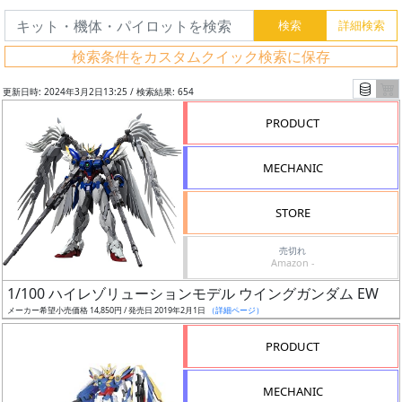
検索条件をカスタムクイック検索に保存
更新日時: 2024年3月2日13:25 / 検索結果: 654
PRODUCT
MECHANIC
STORE
売切れ
Amazon -
フ
1/100 ハイレゾリューションモデル ウイングガンダム EW
リ
メーカー希望小売価格 14,850円 / 発売日 2019年2月1日
（詳細ページ）
ー
PRODUCT
ワ
ー
MECHANIC
ド