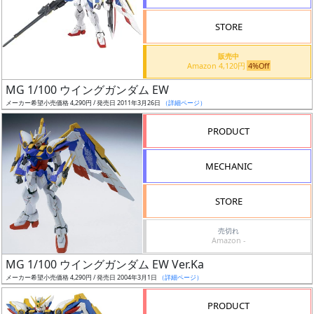
検
STORE
索
販売中
Amazon 4,120円
4%Off
MG 1/100 ウイングガンダム EW
グ
メーカー希望小売価格 4,290円 / 発売日 2011年3月26日
（詳細ページ）
レ
ー
PRODUCT
ド
MECHANIC
ス
STORE
ケ
売切れ
ー
Amazon -
ル
MG 1/100 ウイングガンダム EW Ver.Ka
メーカー希望小売価格 4,290円 / 発売日 2004年3月1日
（詳細ページ）
PRODUCT
成