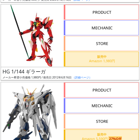
ア
PRODUCT
ー
ト
MECHANIC
イ
ラ
ス
STORE
ト
販売中
レ
Amazon 1,980円
ー
HG 1/144 ギラーガ
タ
メーカー希望小売価格 1,980円 / 発売日 2012年6月16日
（詳細ページ）
ー
PRODUCT
MECHANIC
付
属
STORE
品
（β）
販売中
Amazon 5,590円
27%Off