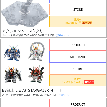
STORE
販売中
Amazon 391円
29%Off
割
アクションベース5 クリア
引
メーカー希望小売価格 550円 / 発売日 2017年12月16日
（詳細ページ）
PRODUCT
販
MECHANIC
路
STORE
店
販売中
DMM通販 2,420円
31%Off
舗
BB戦士 C.E.73 -STARGAZER- セット
メーカー希望小売価格 3,520円 / 発売日 2024年12月14日
（詳細ページ）
PRODUCT