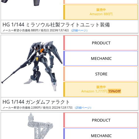
価
格
販売中
Amazon 880円
改
定
HG 1/144 ミラソウル社製フライトユニット装備
メーカー希望小売価格 880円 / 発売日 2023年1月14日
（詳細ページ）
予
定
PRODUCT
発
MECHANIC
売
時
STORE
期
販売中
Amazon 1,777円
15%Off
HG 1/144 ガンダムファラクト
メーカー希望小売価格 2,090円 / 発売日 2022年12月17日
（詳細ページ）
再
PRODUCT
販
月
MECHANIC