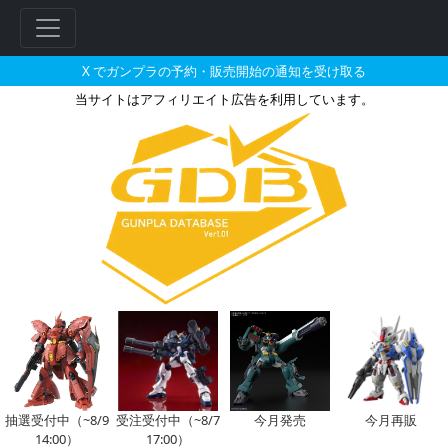
X でガンプラの予約・販売開始の通知を受け取る
当サイトはアフィリエイト広告を利用しています。
1/100 ハイレゾリューション
抽選受付中（~8/9
受注受付中（~8/7
今月発売
今月再販
14:00）
17:00）