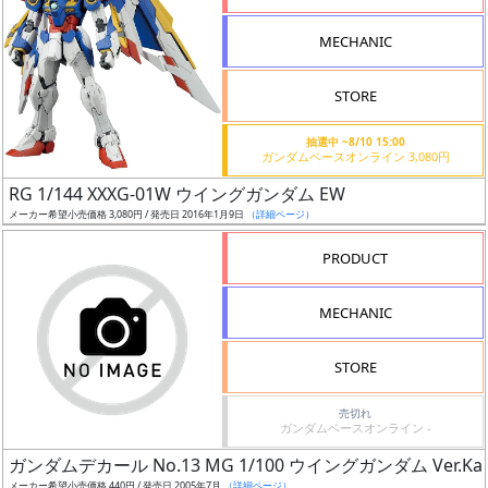
形
MECHANIC
色
STORE
シ
抽選中 ~8/10 15:00
ガンダムベースオンライン 3,080円
リ
RG 1/144 XXXG-01W ウイングガンダム EW
ー
メーカー希望小売価格 3,080円 / 発売日 2016年1月9日
（詳細ページ）
ズ・
タ
PRODUCT
イ
ト
MECHANIC
ル
STORE
売切れ
状
ガンダムベースオンライン -
況
ガンダムデカール No.13 MG 1/100 ウイングガンダム Ver.Ka
メーカー希望小売価格 440円 / 発売日 2005年7月
（詳細ページ）