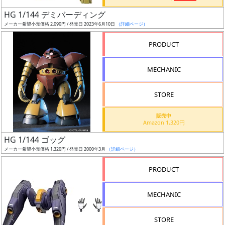
日
HG 1/144 デミバーディング
発
メーカー希望小売価格 2,090円 / 発売日 2023年6月10日
（詳細ページ）
売
PRODUCT
Web
MECHANIC
プッ
シュ
通知
STORE
対象
販売中
Amazon 1,320円
ギ
HG 1/144 ゴッグ
ャ
メーカー希望小売価格 1,320円 / 発売日 2000年3月
（詳細ページ）
ラ
リ
PRODUCT
ー
あ
MECHANIC
り
STORE