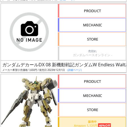
売
切
PRODUCT
含
む
MECHANIC
開
STORE
始
前
売切れ
ガンダムベースオンライン -
抽
ガンダムデカールDX 08 新機動戦記ガンダムW Endless Wal
選
メーカー希望小売価格 1,650円 / 発売日 2023年12月1日
（詳細ページ）
中
PRODUCT
在
MECHANIC
庫
復
STORE
活
販売中
近
Amazon 1,131円
46%Off