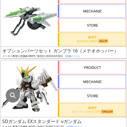
指
定
MECHANIC
し
た
STORE
店
舗
販売中
Amazon 846円
4%Off
が
最
オプションパーツセット ガンプラ 16（メテオホッパー）
安
メーカー希望小売価格 880円 / 発売日 2025年4月26日
（詳細ページ）
値
PRODUCT
の
み
MECHANIC
表
示
STORE
ボ
販売中
ッ
ヨドバシ.com 533円
19%Off
ク
SDガンダム EXスタンダード νガンダム
ス
メーカー希望小売価格 660円 / 発売日 2020年12月12日
（詳細ページ）