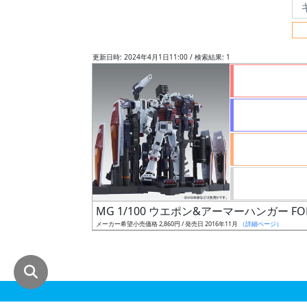
グ
レ
ー
更新日時: 2024年4月1日11:00 / 検索結果: 1
ド
ス
ケ
ー
ル
MG 1/100 ウエポン&アーマーハンガー FO
メーカー希望小売価格 2,860円 / 発売日 2016年11月
（詳細ページ）
成
形
色