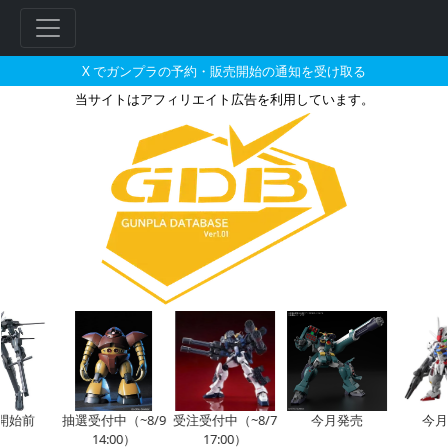
X でガンプラの予約・販売開始の通知を受け取る
当サイトはアフィリエイト広告を利用しています。
MG 1/100 ガンダムAGE-1
フ
リ
ー
ワ
ー
ド
検
索
開始前
抽選受付中（~8/9
受注受付中（~8/7
今月発売
今月
14:00）
17:00）