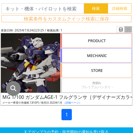
グ
レ
検索条件をカスタムクイック検索に保存
ー
ド
更新日時: 2025年7月24日23:25 / 検索結果: 1
PRODUCT
ス
MECHANIC
ケ
ー
STORE
ル
売切れ
プレミアムバンダイ -
MG 1/100 ガンダムAGE-1 フルグランサ［デザイナーズカラー
成
メーカー希望小売価格 7,810円 / 発売日 2023年1月
（詳細ページ）
形
色
1
X でガンプラの予約・販売開始の通知を受け取る