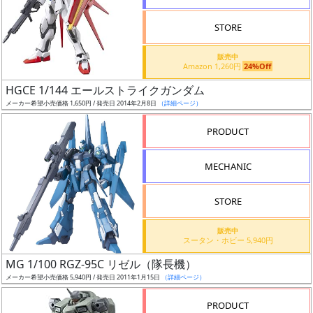
STORE
販売中
Amazon 1,260円
24%Off
割
HGCE 1/144 エールストライクガンダム
引
メーカー希望小売価格 1,650円 / 発売日 2014年2月8日
（詳細ページ）
PRODUCT
販
MECHANIC
路
STORE
店
販売中
スータン・ホビー 5,940円
舗
MG 1/100 RGZ-95C リゼル（隊長機）
メーカー希望小売価格 5,940円 / 発売日 2011年1月15日
（詳細ページ）
PRODUCT