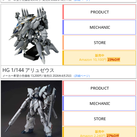
ア
PRODUCT
ー
ト
MECHANIC
イ
ラ
ス
STORE
ト
販売中
レ
Amazon 10,100円
23%Off
ー
HG 1/144 アリュゼウス
タ
メーカー希望小売価格 13,200円 / 発売日 2026年4月25日
（詳細ページ）
ー
PRODUCT
MECHANIC
付
属
STORE
品
（β）
販売中
Amazon 2,240円
27%Off