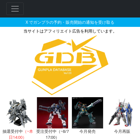
X でガンプラの予約・販売開始の通知を受け取る
当サイトはアフィリエイト広告を利用しています。
MG 1/100 ガンダムF90 2
抽選受付中
（~本
受注受付中（~8/7
今月発売
今月再販
日14:00）
17:00）