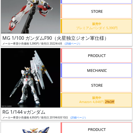
検
STORE
索
販売中
プレミアムバンダイ 5,390円
MG 1/100 ガンダムF90（火星独立ジオン軍仕様）
グ
メーカー希望小売価格 5,390円 / 発売日 2022年4月
（詳細ページ）
レ
ー
PRODUCT
ド
MECHANIC
ス
STORE
ケ
販売中
ー
Amazon 4,848円
2%Off
ル
RG 1/144 νガンダム
メーカー希望小売価格 4,950円 / 発売日 2019年8月10日
（詳細ページ）
PRODUCT
成