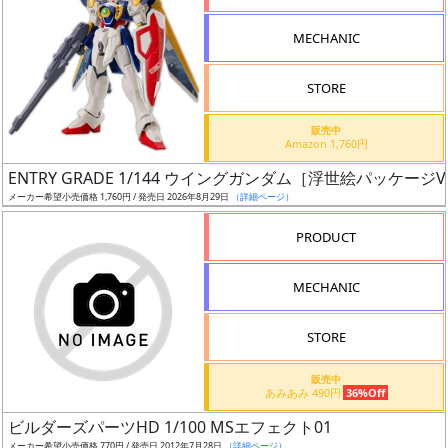
形
MECHANIC
色
STORE
シ
販売中
Amazon 1,760円
リ
ENTRY GRADE 1/144 ウイングガンダム［浮世絵パッケージVe
ー
メーカー希望小売価格 1,760円 / 発売日 2026年8月29日
（詳細ページ）
ズ・
タ
PRODUCT
イ
ト
MECHANIC
ル
STORE
販売中
状
あみあみ 490円
36%Off
況
ビルダーズパーツHD 1/100 MSエフェクト01
メーカー希望小売価格 770円 / 発売日 2012年7月28日
（詳細ページ）