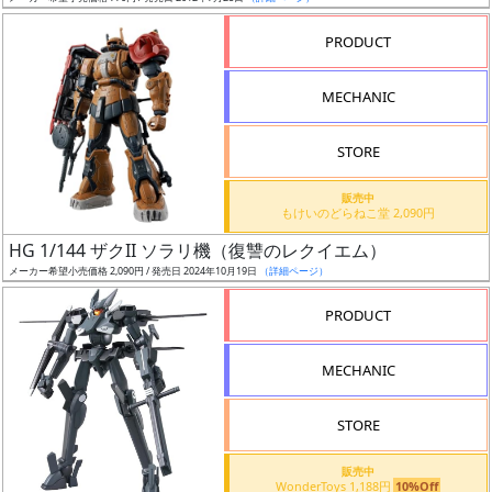
売
切
PRODUCT
含
む
MECHANIC
開
STORE
始
前
販売中
もけいのどらねこ堂 2,090円
抽
HG 1/144 ザクII ソラリ機（復讐のレクイエム）
選
メーカー希望小売価格 2,090円 / 発売日 2024年10月19日
（詳細ページ）
中
PRODUCT
在
MECHANIC
庫
復
STORE
活
販売中
近
WonderToys 1,188円
10%Off