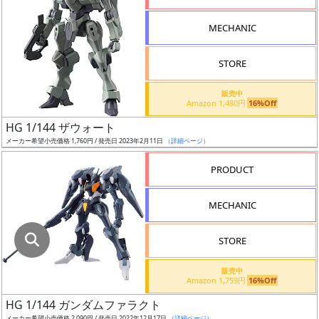
指
定
MECHANIC
し
た
STORE
店
舗
販売中
Amazon 1,480円
16%Off
が
最
HG 1/144 ザウォート
安
メーカー希望小売価格 1,760円 / 発売日 2023年2月11日
（詳細ページ）
値
PRODUCT
の
み
MECHANIC
表
示
STORE
ボ
販売中
ッ
Amazon 1,759円
16%Off
ク
HG 1/144 ガンダムファラクト
ス
メーカー希望小売価格 2,090円 / 発売日 2022年12月17日
（詳細ページ）