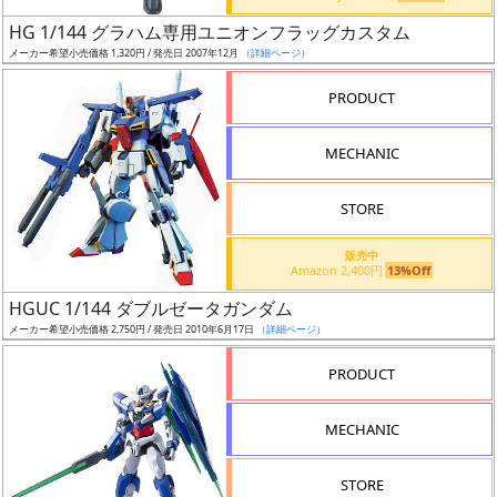
日
HG 1/144 グラハム専用ユニオンフラッグカスタム
発
メーカー希望小売価格 1,320円 / 発売日 2007年12月
（詳細ページ）
売
PRODUCT
Web
MECHANIC
プッ
シュ
通知
STORE
対象
販売中
Amazon 2,400円
13%Off
ギ
HGUC 1/144 ダブルゼータガンダム
ャ
メーカー希望小売価格 2,750円 / 発売日 2010年6月17日
（詳細ページ）
ラ
リ
PRODUCT
ー
あ
MECHANIC
り
STORE