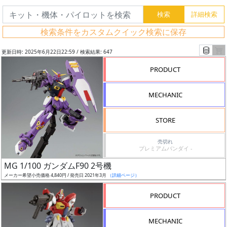
検索条件をカスタムクイック検索に保存
更新日時: 2025年6月22日22:59 / 検索結果: 647
PRODUCT
MECHANIC
STORE
売切れ
プレミアムバンダイ -
フ
MG 1/100 ガンダムF90 2号機
リ
メーカー希望小売価格 4,840円 / 発売日 2021年3月
（詳細ページ）
ー
PRODUCT
ワ
ー
MECHANIC
ド