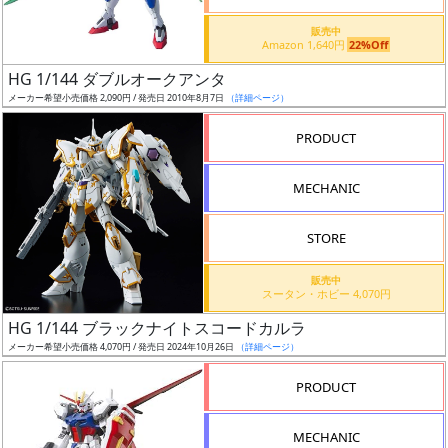
価
格
販売中
Amazon 1,640円
22%Off
改
定
HG 1/144 ダブルオークアンタ
メーカー希望小売価格 2,090円 / 発売日 2010年8月7日
（詳細ページ）
予
定
PRODUCT
発
MECHANIC
売
時
STORE
期
販売中
スータン・ホビー 4,070円
HG 1/144 ブラックナイトスコードカルラ
メーカー希望小売価格 4,070円 / 発売日 2024年10月26日
（詳細ページ）
再
PRODUCT
販
月
MECHANIC