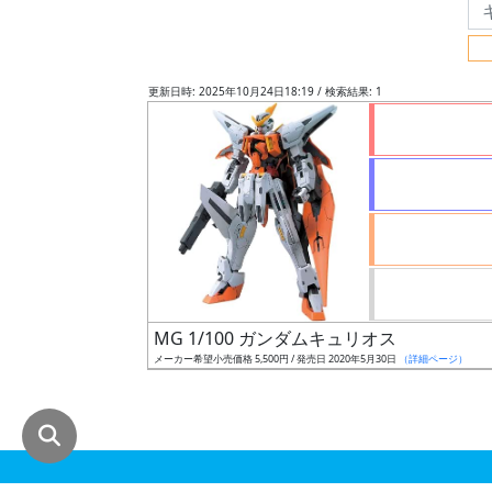
グ
レ
ー
更新日時: 2025年10月24日18:19 / 検索結果: 1
ド
ス
ケ
ー
ル
MG 1/100 ガンダムキュリオス
メーカー希望小売価格 5,500円 / 発売日 2020年5月30日
（詳細ページ）
成
形
色