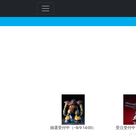
MG 1/100 ガンダ
フ
リ
ー
ワ
ー
ド
検
索
抽選受付中（~8/9 14:00）
受注受付中（~