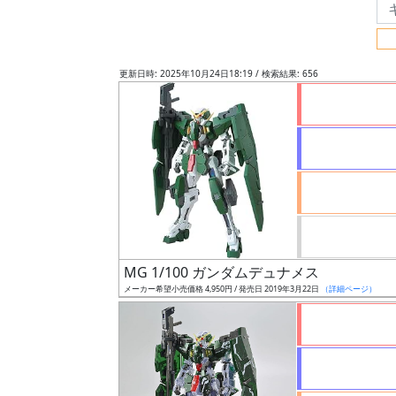
フ
リ
ー
更新日時: 2025年10月24日18:19 / 検索結果: 656
ワ
ー
ド
検
索
グ
レ
MG 1/100 ガンダムデュナメス
ー
メーカー希望小売価格 4,950円 / 発売日 2019年3月22日
（詳細ページ）
ド
ス