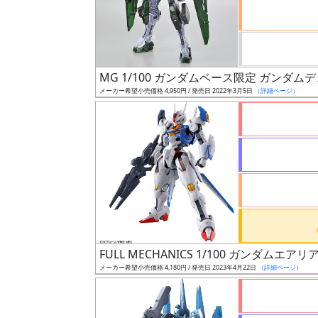
ケ
ー
ル
MG 1/100 ガンダムベース限定 ガンダ
メーカー希望小売価格 4,950円 / 発売日 2022年3月5日
（詳細ページ）
成
形
色
シ
リ
ー
ズ・
FULL MECHANICS 1/100 ガンダムエアリ
タ
メーカー希望小売価格 4,180円 / 発売日 2023年4月22日
（詳細ページ）
イ
ト
ル