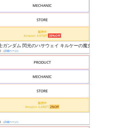
MECHANIC
STORE
販売中
Amazon 4,970円
35%Off
動戦士ガンダム 閃光のハサウェイ キルケーの魔女）
日
（詳細ページ）
PRODUCT
MECHANIC
STORE
販売中
Amazon 4,848円
2%Off
日
（詳細ページ）