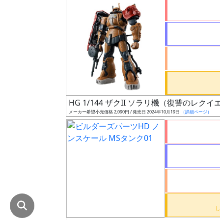
在
庫
復
活
近
日
発
HG 1/144 ザクII ソラリ機（復讐のレクイ
売
メーカー希望小売価格 2,090円 / 発売日 2024年10月19日
（詳細ページ）
Web
プッ
シュ
通知
対象
ギ
ャ