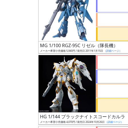
状
況
売
MG 1/100 RGZ-95C リゼル（隊長機）
切
メーカー希望小売価格 5,940円 / 発売日 2011年1月15日
（詳細ページ）
含
む
開
始
前
抽
選
HG 1/144 ブラックナイトスコードカルラ
中
メーカー希望小売価格 4,070円 / 発売日 2024年10月26日
（詳細ページ）