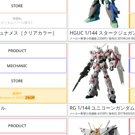
STORE
売切れ
ガンダムベース(東京) -
ムデュナメス［クリアカラー］
HGUC 1/144 スタークジェガ
メーカー希望小売価格 2,530円 / 発売日 2010年2月18
PRODUCT
MECHANIC
STORE
販売中
Amazon 4,100円
2%Off
アル
RG 1/144 ユニコーンガンダム
メーカー希望小売価格 4,510円 / 発売日 2017年8月5
PRODUCT