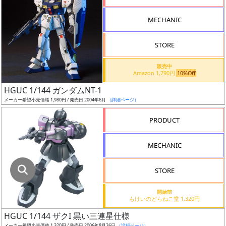
指
定
MECHANIC
し
た
STORE
店
舗
販売中
Amazon 1,790円
10%Off
が
最
HGUC 1/144 ガンダムNT-1
安
メーカー希望小売価格 1,980円 / 発売日 2004年6月
（詳細ページ）
値
PRODUCT
の
み
MECHANIC
表
示
STORE
ボ
開始前
ッ
もけいのどらねこ堂 1,320円
ク
HGUC 1/144 ザクI 黒い三連星仕様
ス
メーカー希望小売価格 1,320円 / 発売日 2006年8月26日
（詳細ページ）