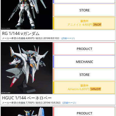
STORE
販売中
アニメイト 4,800円
3%Off
割
RG 1/144 νガンダム
引
メーカー希望小売価格 4,950円 / 発売日 2019年8月10日
（詳細ページ）
PRODUCT
販
MECHANIC
路
STORE
店
販売中
Amazon 6,600円
14%Off
舗
HGUC 1/144 ペーネロペー
メーカー希望小売価格 7,700円 / 発売日 2019年10月26日
（詳細ページ）
PRODUCT