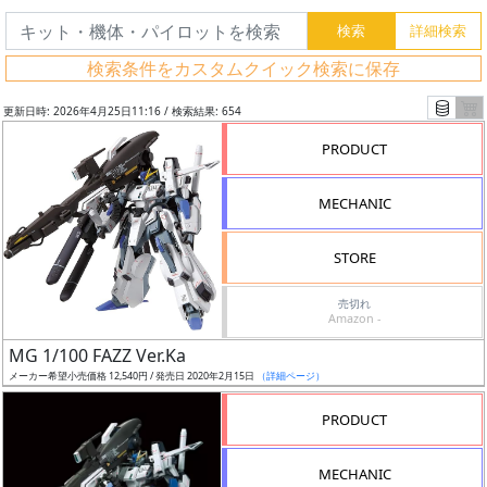
検索条件をカスタムクイック検索に保存
更新日時: 2026年4月25日11:16 / 検索結果: 654
PRODUCT
MECHANIC
STORE
売切れ
Amazon -
フ
MG 1/100 FAZZ Ver.Ka
リ
メーカー希望小売価格 12,540円 / 発売日 2020年2月15日
（詳細ページ）
ー
PRODUCT
ワ
ー
MECHANIC
ド