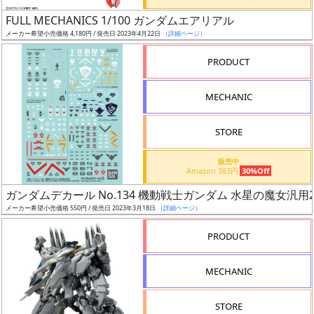
日
FULL MECHANICS 1/100 ガンダムエアリアル
発
メーカー希望小売価格 4,180円 / 発売日 2023年4月22日
（詳細ページ）
売
PRODUCT
Web
MECHANIC
プッ
シュ
通知
STORE
対象
販売中
Amazon 383円
30%Off
ギ
ガンダムデカール No.134 機動戦士ガンダム 水星の魔女汎用
ャ
メーカー希望小売価格 550円 / 発売日 2023年3月18日
（詳細ページ）
ラ
リ
PRODUCT
ー
あ
MECHANIC
り
STORE