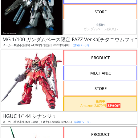
検
STORE
索
売切れ
ガンダムベース(東京) -
MG 1/100 ガンダムベース限定 FAZZ Ver.Ka[チタニウムフィ
グ
メーカー希望小売価格 24,200円 / 発売日 2020年8月8日
（詳細ページ）
レ
ー
PRODUCT
ド
MECHANIC
ス
STORE
ケ
販売中
ー
Amazon 2,079円
33%Off
ル
HGUC 1/144 シナンジュ
メーカー希望小売価格 3,080円 / 発売日 2010年10月23日
（詳細ページ）
PRODUCT
成