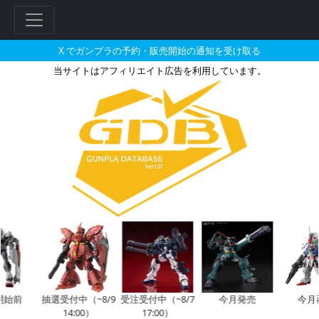
X でガンプラの予約・販売開始の通知を受け取る
当サイトはアフィリエイト広告を利用しています。
MG 1/100 FAZZ Ver.K
前
抽選受付中（~8/9
受注受付中（~8/7
今月発売
今月再
14:00）
17:00）