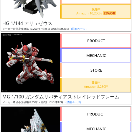
価
格
販売中
Amazon 10,200円
23%Off
改
定
HG 1/144 アリュゼウス
メーカー希望小売価格 13,200円 / 発売日 2026年4月25日
（詳細ページ）
予
定
PRODUCT
発
MECHANIC
売
時
STORE
期
販売中
Amazon 8,250円
MG 1/100 ガンダムリバティアストレイレッドフレーム
メーカー希望小売価格 8,250円 / 発売日 2026年12月
（詳細ページ）
再
PRODUCT
販
月
MECHANIC