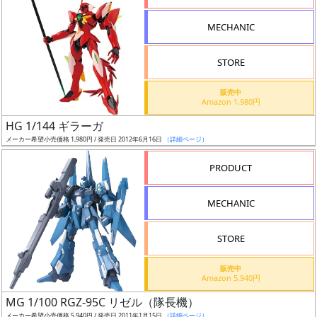
形
MECHANIC
色
STORE
シ
販売中
Amazon 1,980円
リ
HG 1/144 ギラーガ
ー
メーカー希望小売価格 1,980円 / 発売日 2012年6月16日
（詳細ページ）
ズ・
タ
PRODUCT
イ
ト
MECHANIC
ル
STORE
販売中
状
Amazon 5,940円
況
MG 1/100 RGZ-95C リゼル（隊長機）
メーカー希望小売価格 5,940円 / 発売日 2011年1月15日
（詳細ページ）