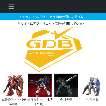
X でガンプラの予約・販売開始の通知を受け取る
当サイトはアフィリエイト広告を利用しています。
MG 1/100 ガンダムベース限定
フ
リ
ー
ワ
ー
ド
検
索
抽選受付中（~8/9
受注受付中（~8/7
今月発売
今月再販
14:00）
17:00）