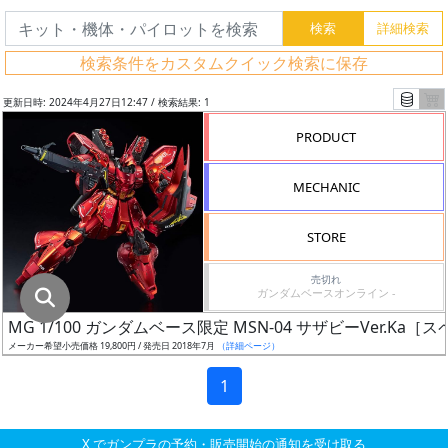
グ
レ
検索条件をカスタムクイック検索に保存
ー
ド
更新日時: 2024年4月27日12:47 / 検索結果: 1
PRODUCT
ス
MECHANIC
ケ
ー
STORE
ル
売切れ
ガンダムベースオンライン -
MG 1/100 ガンダムベース限定 MSN-04 サザビーVer.K
成
メーカー希望小売価格 19,800円 / 発売日 2018年7月
（詳細ページ）
形
色
1
X でガンプラの予約・販売開始の通知を受け取る