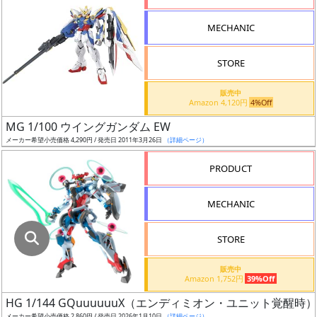
指
定
MECHANIC
し
た
STORE
店
舗
販売中
Amazon 4,120円
4%Off
が
最
MG 1/100 ウイングガンダム EW
安
メーカー希望小売価格 4,290円 / 発売日 2011年3月26日
（詳細ページ）
値
PRODUCT
の
み
MECHANIC
表
示
STORE
ボ
販売中
ッ
Amazon 1,752円
39%Off
ク
HG 1/144 GQuuuuuuX（エンディミオン・ユニット覚醒時）
ス
メーカー希望小売価格 2,860円 / 発売日 2026年1月10日
（詳細ページ）