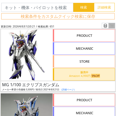
検索条件をカスタムクイック検索に保存
更新日時: 2026年8月1日0:21 / 検索結果: 651
PRODUCT
MECHANIC
STORE
販売中
Amazon 4,990円
9%Off
フ
MG 1/100 エクリプスガンダム
リ
メーカー希望小売価格 5,500円 / 発売日 2021年8月21日
（詳細ページ）
ー
PRODUCT
ワ
ー
MECHANIC
ド