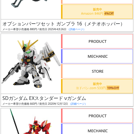
価
格
販売中
Amazon 846円
4%Off
改
定
オプションパーツセット ガンプラ 16（メテオホッパー）
メーカー希望小売価格 880円 / 発売日 2025年4月26日
（詳細ページ）
予
定
PRODUCT
発
MECHANIC
売
時
STORE
期
販売中
ヨドバシ.com 533円
19%Off
SDガンダム EXスタンダード νガンダム
メーカー希望小売価格 660円 / 発売日 2020年12月12日
（詳細ページ）
再
PRODUCT
販
月
MECHANIC