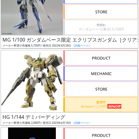
検
STORE
索
売切れ
ガンダムベース(東京) 5,720円
MG 1/100 ガンダムベース限定 エクリプスガンダム［クリ
グ
メーカー希望小売価格 5,720円 / 発売日 2022年4月29日
（詳細ページ）
レ
ー
PRODUCT
ド
MECHANIC
ス
STORE
ケ
販売中
ー
Amazon 1,131円
46%Off
ル
HG 1/144 デミバーディング
メーカー希望小売価格 2,090円 / 発売日 2023年6月10日
（詳細ページ）
PRODUCT
成