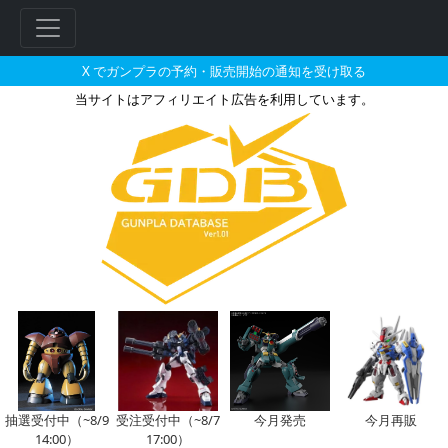
X でガンプラの予約・販売開始の通知を受け取る
当サイトはアフィリエイト広告を利用しています。
MG 1/100 エクリプスガン
抽選受付中（~8/9
受注受付中（~8/7
今月発売
今月再販
14:00）
17:00）