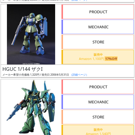
ア
PRODUCT
ー
ト
MECHANIC
イ
ラ
ス
STORE
ト
販売中
レ
Amazon 1,100円
17%Off
ー
HGUC 1/144 ザクI
タ
メーカー希望小売価格 1,320円 / 発売日 2006年5月31日
（詳細ページ）
ー
PRODUCT
MECHANIC
付
属
STORE
品
（β）
販売中
Amazon 1,540円