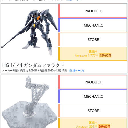
売
切
PRODUCT
含
む
MECHANIC
開
STORE
始
前
販売中
Amazon 1,777円
15%Off
抽
HG 1/144 ガンダムファラクト
選
メーカー希望小売価格 2,090円 / 発売日 2022年12月17日
（詳細ページ）
中
PRODUCT
在
MECHANIC
庫
復
STORE
活
販売中
近
Amazon 391円
29%Off