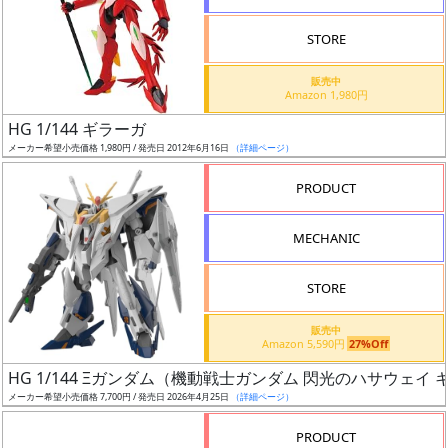
STORE
販売中
Amazon 1,980円
割
HG 1/144 ギラーガ
引
メーカー希望小売価格 1,980円 / 発売日 2012年6月16日
（詳細ページ）
PRODUCT
販
MECHANIC
路
STORE
店
販売中
Amazon 5,590円
27%Off
舗
HG 1/144 Ξガンダム（機動戦士ガンダム 閃光のハサウェイ
メーカー希望小売価格 7,700円 / 発売日 2026年4月25日
（詳細ページ）
PRODUCT