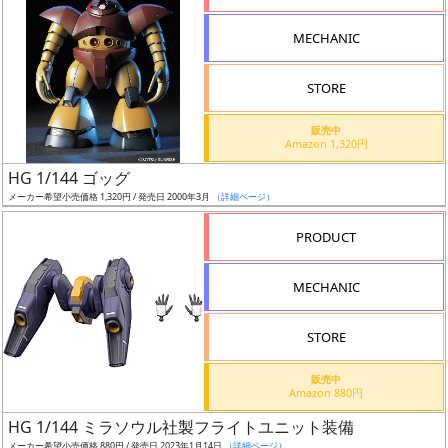
形
MECHANIC
色
STORE
シ
販売中
Amazon 1,320円
リ
HG 1/144 ゴッグ
ー
メーカー希望小売価格 1,320円 / 発売日 2000年3月
（詳細ページ）
ズ・
タ
PRODUCT
イ
ト
MECHANIC
ル
STORE
販売中
状
Amazon 880円
況
HG 1/144 ミラソウル社製フライトユニット装備
メーカー希望小売価格 880円 / 発売日 2023年1月14日
（詳細ページ）