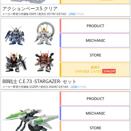
日
アクションベース5 クリア
発
メーカー希望小売価格 550円 / 発売日 2017年12月16日
（詳細ページ）
売
PRODUCT
Web
MECHANIC
プッ
シュ
通知
STORE
対象
販売中
DMM通販 2,420円
31%Off
ギ
BB戦士 C.E.73 -STARGAZER- セット
ャ
メーカー希望小売価格 3,520円 / 発売日 2024年12月14日
（詳細ページ）
ラ
リ
PRODUCT
ー
あ
MECHANIC
り
STORE