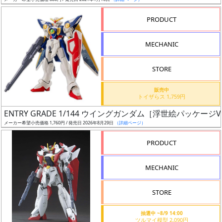
ア
PRODUCT
ー
ト
MECHANIC
イ
ラ
ス
STORE
ト
販売中
レ
トイザらス 1,759円
ー
ENTRY GRADE 1/144 ウイングガンダム［浮世絵パッケージVe
タ
メーカー希望小売価格 1,760円 / 発売日 2026年8月29日
（詳細ページ）
ー
PRODUCT
MECHANIC
付
属
STORE
品
（β）
抽選中 ~8/9 14:00
ツルマイ模型 2,090円