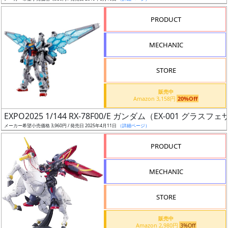
売
切
PRODUCT
含
む
MECHANIC
開
STORE
始
前
販売中
Amazon 3,158円
20%Off
抽
EXPO2025 1/144 RX-78F00/E ガンダム（EX-001 グラス
選
メーカー希望小売価格 3,960円 / 発売日 2025年4月11日
（詳細ページ）
中
PRODUCT
在
MECHANIC
庫
復
STORE
活
販売中
近
Amazon 2,980円
3%Off