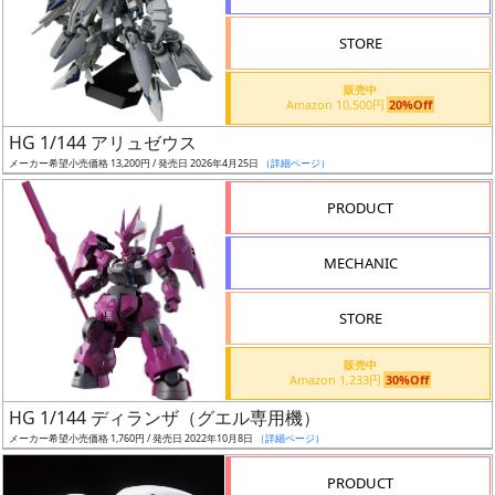
STORE
販売中
Amazon 10,500円
20%Off
割
HG 1/144 アリュゼウス
引
メーカー希望小売価格 13,200円 / 発売日 2026年4月25日
（詳細ページ）
PRODUCT
販
MECHANIC
路
STORE
店
販売中
Amazon 1,233円
30%Off
舗
HG 1/144 ディランザ（グエル専用機）
メーカー希望小売価格 1,760円 / 発売日 2022年10月8日
（詳細ページ）
PRODUCT