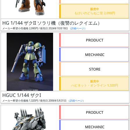
価
格
販売中
もけいのどらねこ堂 2,090円
改
定
HG 1/144 ザクII ソラリ機（復讐のレクイエム）
メーカー希望小売価格 2,090円 / 発売日 2024年10月19日
（詳細ページ）
予
定
PRODUCT
発
MECHANIC
売
時
STORE
期
販売中
ハピネット・オンライン 1,320円
HGUC 1/144 ザクI
メーカー希望小売価格 1,320円 / 発売日 2006年5月31日
（詳細ページ）
再
PRODUCT
販
月
MECHANIC