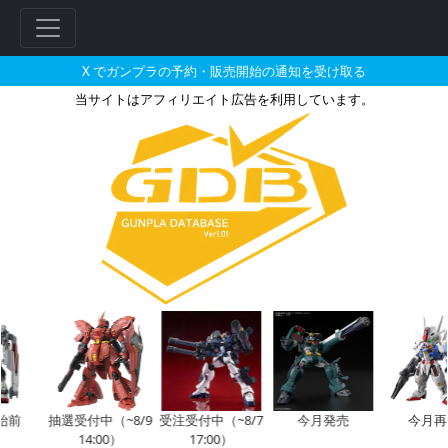
X でガンプラの予約・販売開始の通知を受け取る
当サイトはアフィリエイト広告を利用しています。
MG 1/100 ガンダムベース限
前
抽選受付中（~8/9
受注受付中（~8/7
今月発売
今月再販
14:00）
17:00）