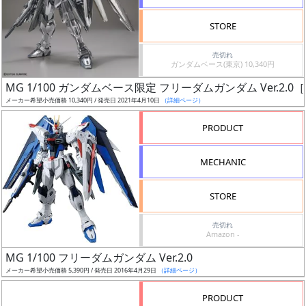
検
STORE
索
売切れ
ガンダムベース(東京) 10,340円
MG 1/100 ガンダムベース限定 フリーダムガンダム Ver.2
グ
メーカー希望小売価格 10,340円 / 発売日 2021年4月10日
（詳細ページ）
レ
ー
PRODUCT
ド
MECHANIC
ス
STORE
ケ
売切れ
ー
Amazon -
ル
MG 1/100 フリーダムガンダム Ver.2.0
メーカー希望小売価格 5,390円 / 発売日 2016年4月29日
（詳細ページ）
PRODUCT
成