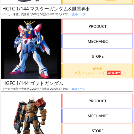
日
HGFC 1/144 マスターガンダム&風雲再起
発
メーカー希望小売価格 3,080円 / 発売日 2011年8月27日
（詳細ページ）
売
PRODUCT
Web
MECHANIC
プッ
シュ
通知
STORE
対象
販売中
楽天ブックス 1,303円
41%Off
ギ
HGFC 1/144 ゴッドガンダム
ャ
メーカー希望小売価格 2,200円 / 発売日 2010年5月19日
（詳細ページ）
ラ
リ
PRODUCT
ー
あ
MECHANIC
り
STORE