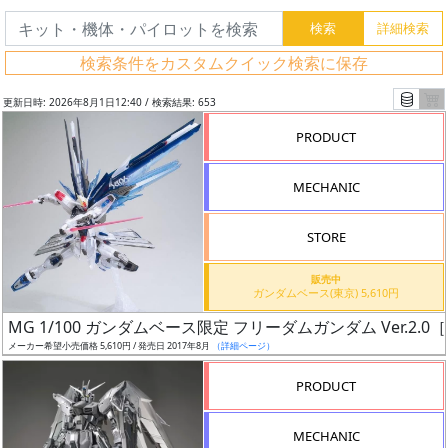
検索条件をカスタムクイック検索に保存
更新日時: 2026年8月1日12:40 / 検索結果: 653
PRODUCT
MECHANIC
STORE
販売中
ガンダムベース(東京) 5,610円
フ
MG 1/100 ガンダムベース限定 フリーダムガンダム Ver.2.
リ
メーカー希望小売価格 5,610円 / 発売日 2017年8月
（詳細ページ）
ー
PRODUCT
ワ
ー
MECHANIC
ド