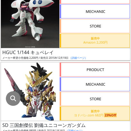
指
定
MECHANIC
し
た
STORE
店
舗
販売中
Amazon 2,200円
が
最
HGUC 1/144 キュベレイ
安
メーカー希望小売価格 2,200円 / 発売日 2015年12月19日
（詳細ページ）
値
PRODUCT
の
み
MECHANIC
表
示
STORE
ボ
販売中
ッ
ヨドバシ.com 682円
23%Off
ク
SD 三国創傑伝 劉備ユニコーンガンダム
ス
メーカー希望小売価格 880円 / 発売日 2021年1月16日
（詳細ページ）