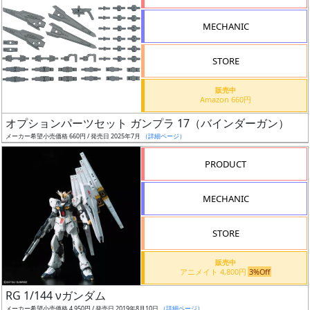
形
MECHANIC
色
STORE
シ
販売中
Amazon 660円
リ
オプションパーツセット ガンプラ 17（バインダーガン）
ー
メーカー希望小売価格 660円 / 発売日 2025年7月
（詳細ページ）
ズ・
タ
PRODUCT
イ
ト
MECHANIC
ル
STORE
販売中
状
アニメイト 4,800円
3%Off
況
RG 1/144 νガンダム
メーカー希望小売価格 4,950円 / 発売日 2019年8月10日
（詳細ページ）