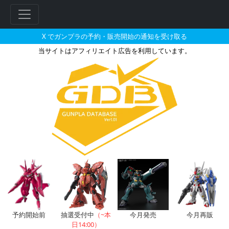
X でガンプラの予約・販売開始の通知を受け取る
当サイトはアフィリエイト広告を利用しています。
MG 1/100 ガンダムベース限
フ
リ
ー
ワ
ー
ド
検
索
予約開始前
抽選受付中
（~本
今月発売
今月再販
日14:00）