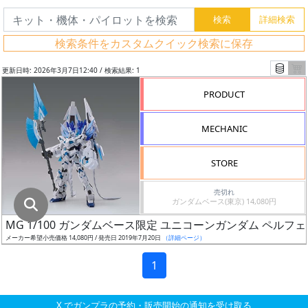
グ
レ
検索条件をカスタムクイック検索に保存
ー
ド
更新日時: 2026年3月7日12:40 / 検索結果: 1
PRODUCT
ス
MECHANIC
ケ
ー
STORE
ル
売切れ
ガンダムベース(東京) 14,080円
MG 1/100 ガンダムベース限定 ユニコーンガンダム ペルフ
成
メーカー希望小売価格 14,080円 / 発売日 2019年7月20日
（詳細ページ）
形
色
1
X でガンプラの予約・販売開始の通知を受け取る