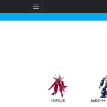
1/144 ジャベリンの
フ
リ
ー
ワ
ー
ド
検
索
バン新規予約
予約開始前
抽選受付中（~