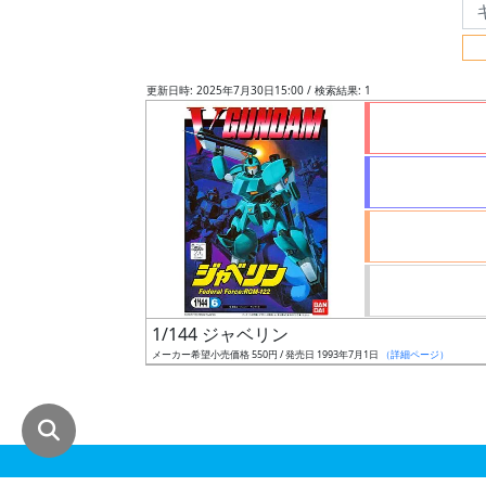
グ
レ
ー
更新日時: 2025年7月30日15:00 / 検索結果: 1
ド
ス
ケ
ー
ル
1/144 ジャベリン
メーカー希望小売価格 550円 / 発売日 1993年7月1日
（詳細ページ）
成
形
色