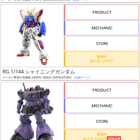
ア
PRODUCT
ー
ト
MECHANIC
イ
ラ
ス
STORE
ト
販売中
レ
駿河屋 3,850円
ー
RG 1/144 シャイニングガンダム
タ
メーカー希望小売価格 3,850円 / 発売日 2025年6月28日
（詳細ページ）
ー
PRODUCT
MECHANIC
付
属
STORE
品
（β）
販売中
駿河屋 2,360円
35%Off