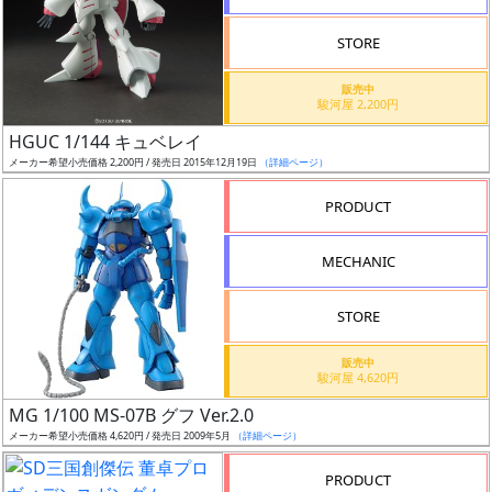
STORE
販売中
駿河屋 2,200円
割
HGUC 1/144 キュベレイ
引
メーカー希望小売価格 2,200円 / 発売日 2015年12月19日
（詳細ページ）
PRODUCT
販
MECHANIC
路
STORE
店
販売中
駿河屋 4,620円
舗
MG 1/100 MS-07B グフ Ver.2.0
メーカー希望小売価格 4,620円 / 発売日 2009年5月
（詳細ページ）
PRODUCT