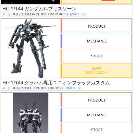
日
HG 1/144 ガンダムルブリスソーン
発
メーカー希望小売価格 1,760円 / 発売日 2023年3月18日
（詳細ページ）
売
PRODUCT
Web
MECHANIC
プッ
シュ
通知
STORE
対象
販売中
駿河屋 1,320円
ギ
HG 1/144 グラハム専用ユニオンフラッグカスタム
ャ
メーカー希望小売価格 1,320円 / 発売日 2007年12月
（詳細ページ）
ラ
リ
PRODUCT
ー
あ
MECHANIC
り
STORE