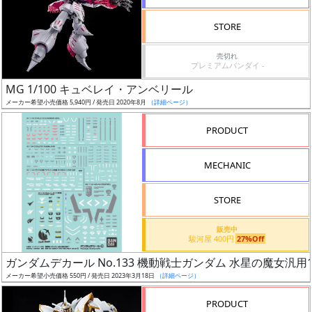
検
STORE
索
売切れ
プレミアムバンダイ -
MG 1/100 キュベレイ・アンベリール
グ
メーカー希望小売価格 5,940円 / 発売日 2020年8月
（詳細ページ）
レ
ー
PRODUCT
ド
MECHANIC
ス
STORE
ケ
販売中
ー
駿河屋 400円
27%Off
ル
ガンダムデカール No.133 機動戦士ガンダム 水星の魔女汎用
メーカー希望小売価格 550円 / 発売日 2023年3月18日
（詳細ページ）
PRODUCT
成