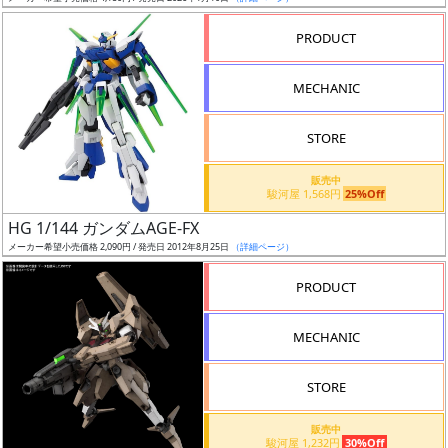
売
切
PRODUCT
含
む
MECHANIC
開
STORE
始
前
販売中
駿河屋 1,568円
25%Off
抽
HG 1/144 ガンダムAGE-FX
選
メーカー希望小売価格 2,090円 / 発売日 2012年8月25日
（詳細ページ）
中
PRODUCT
在
MECHANIC
庫
復
STORE
活
販売中
近
駿河屋 1,232円
30%Off