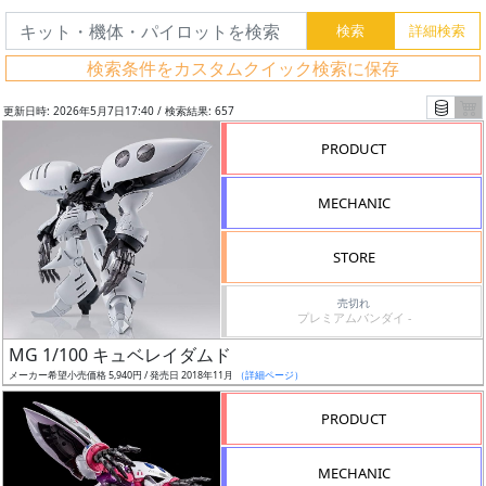
検索条件をカスタムクイック検索に保存
更新日時: 2026年5月7日17:40 / 検索結果: 657
PRODUCT
MECHANIC
STORE
売切れ
プレミアムバンダイ -
フ
MG 1/100 キュベレイダムド
リ
メーカー希望小売価格 5,940円 / 発売日 2018年11月
（詳細ページ）
ー
PRODUCT
ワ
ー
MECHANIC
ド