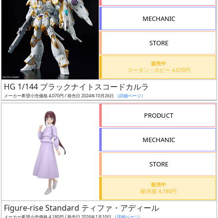
形
MECHANIC
色
STORE
シ
販売中
スータン・ホビー 4,070円
リ
HG 1/144 ブラックナイトスコードカルラ
ー
メーカー希望小売価格 4,070円 / 発売日 2024年10月26日
（詳細ページ）
ズ・
タ
PRODUCT
イ
ト
MECHANIC
ル
STORE
販売中
状
駿河屋 4,180円
況
Figure-rise Standard ティファ・アディール
メーカー希望小売価格 4,180円 / 発売日 2026年1月10日
（詳細ページ）