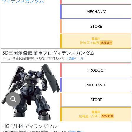
指
定
MECHANIC
し
た
STORE
店
舗
販売中
駿河屋 748円
15%Off
が
最
SD三国創傑伝 董卓プロヴィデンスガンダム
安
メーカー希望小売価格 880円 / 発売日 2021年1月23日
（詳細ページ）
値
PRODUCT
の
み
MECHANIC
表
示
STORE
ボ
販売中
ッ
駿河屋 1,584円
10%Off
ク
HG 1/144 ディランザソル
ス
メーカー希望小売価格 1,760円 / 発売日 2023年4月8日
（詳細ページ）