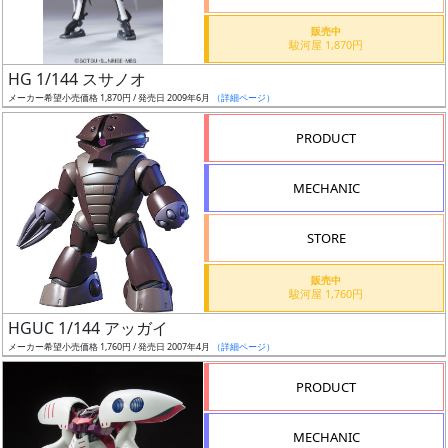
価
格
販売中
駿河屋 1,870円
改
定
HG 1/144 スサノオ
メーカー希望小売価格 1,870円 / 発売日 2009年6月
（詳細ページ）
予
定
PRODUCT
発
MECHANIC
売
時
STORE
期
販売中
駿河屋 1,760円
HGUC 1/144 アッガイ
メーカー希望小売価格 1,760円 / 発売日 2007年4月
（詳細ページ）
再
PRODUCT
販
月
MECHANIC