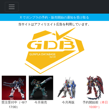
X でガンプラの予約・販売開始の通知を受け取る
当サイトはアフィリエイト広告を利用しています。
MG 1/100 キュベレイダムド
受注受付中（~8/7
今月発売
今月再販
予約開始前
（本日
17:00）
10:00~）