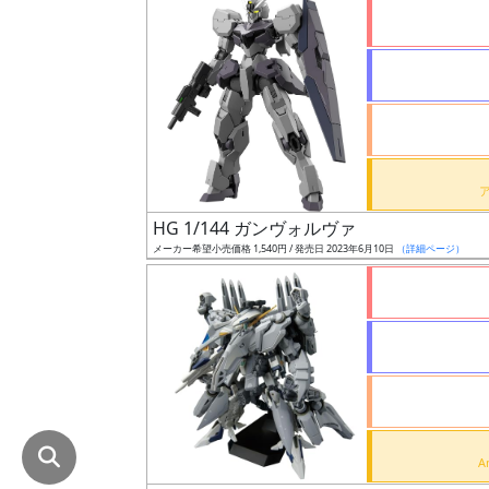
在
庫
復
活
近
日
発
HG 1/144 ガンヴォルヴァ
売
メーカー希望小売価格 1,540円 / 発売日 2023年6月10日
（詳細ページ）
Web
プッ
シュ
通知
対象
ギ
ャ