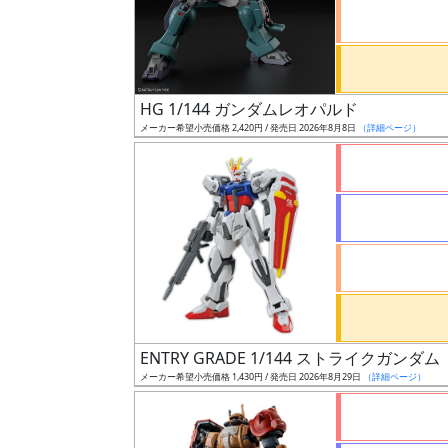
ケ
ー
ル
HG 1/144 ガンダムレオパルド
メーカー希望小売価格 2,420円 / 発売日 2026年8月8日
（詳細ページ）
成
形
色
シ
リ
ー
ズ・
ENTRY GRADE 1/144 ストライクガン
タ
メーカー希望小売価格 1,430円 / 発売日 2026年8月29日
（詳細ページ）
イ
ト
ル