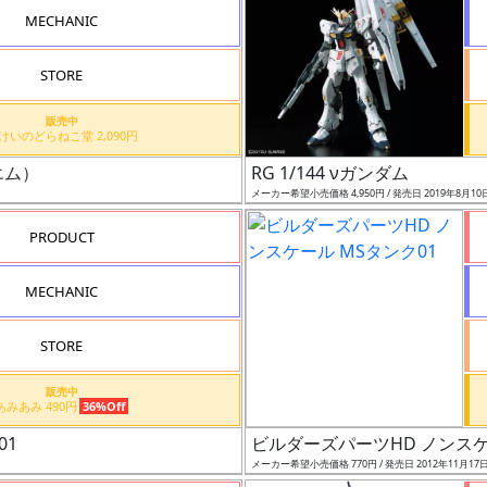
MECHANIC
STORE
販売中
もけいのどらねこ堂 2,090円
エム）
RG 1/144 νガンダム
メーカー希望小売価格 4,950円 / 発売日 2019年8月10
PRODUCT
MECHANIC
STORE
販売中
あみあみ 490円
36%Off
01
ビルダーズパーツHD ノンスケ
メーカー希望小売価格 770円 / 発売日 2012年11月17