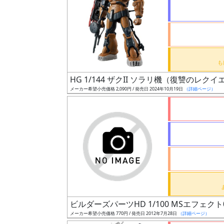
状
況
売
HG 1/144 ザクII ソラリ機（復讐のレクイ
切
メーカー希望小売価格 2,090円 / 発売日 2024年10月19日
（詳細ページ）
含
む
開
始
前
抽
選
ビルダーズパーツHD 1/100 MSエフェクト
中
メーカー希望小売価格 770円 / 発売日 2012年7月28日
（詳細ページ）