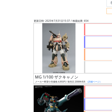
フ
リ
ー
更新日時: 2025年7月31日15:37 / 検索結果: 654
ワ
ー
ド
検
索
グ
レ
MG 1/100 ザクキャノン
ー
メーカー希望小売価格 4,950円 / 発売日 2008年8月
（詳細ページ）
ド
ス