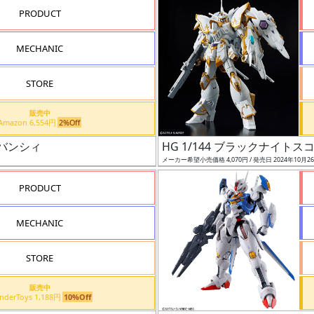
PRODUCT
MECHANIC
STORE
販売中
Amazon 6,554円
2%Off
 バンシィ
HG 1/144 ブラックナイト
メーカー希望小売価格 4,070円 / 発売日 2024年10月2
PRODUCT
MECHANIC
STORE
販売中
WonderToys 1,188円
10%Off