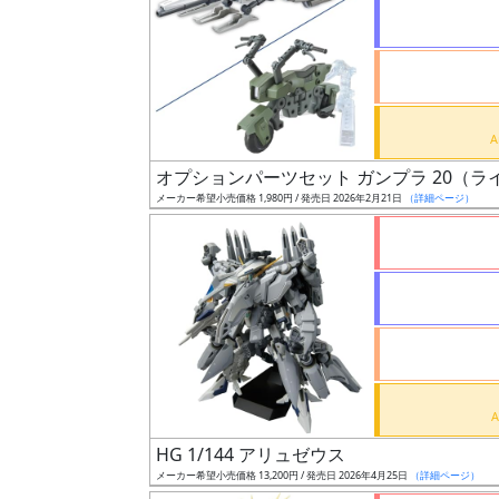
状
況
売
オプションパーツセット ガンプラ 20（
切
メーカー希望小売価格 1,980円 / 発売日 2026年2月21日
（詳細ページ）
含
む
開
始
前
抽
選
HG 1/144 アリュゼウス
中
メーカー希望小売価格 13,200円 / 発売日 2026年4月25日
（詳細ページ）