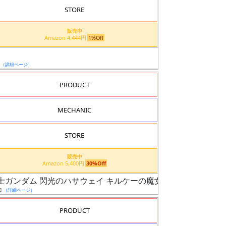
STORE
販売中
Amazon 4,444円
1%Off
日
（詳細ページ）
PRODUCT
MECHANIC
STORE
販売中
Amazon 5,400円
30%Off
動戦士ガンダム 閃光のハサウェイ キルケーの魔女）
日
（詳細ページ）
PRODUCT