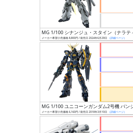
ケ
ー
ル
MG 1/100 シナンジュ・スタイン（ナラティブ 
メーカー希望小売価格 8,800円 / 発売日 2024年6月29日
（詳細ページ）
成
形
色
シ
リ
ー
ズ・
MG 1/100 ユニコーンガンダム2号機 バンシィ
タ
メーカー希望小売価格 6,160円 / 発売日 2018年3月10日
（詳細ページ）
イ
ト
ル