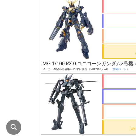
在
庫
復
活
近
日
発
MG 1/100 RX-0 ユニコーンガンダム2号機
売
メーカー希望小売価格 6,710円 / 発売日 2012年3月24日
（詳細ページ）
Web
プッ
シュ
通知
対象
ギ
ャ