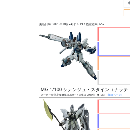
フ
リ
ー
更新日時: 2025年10月24日18:19 / 検索結果: 652
ワ
ー
ド
検
索
グ
レ
MG 1/100 シナンジュ・スタイン（ナラティ
ー
メーカー希望小売価格 8,250円 / 発売日 2019年1月19日
（詳細ページ）
ド
ス