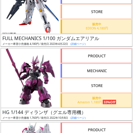
STORE
販売中
EDION 4,180円
割
FULL MECHANICS 1/100 ガンダムエアリアル
引
メーカー希望小売価格 4,180円 / 発売日 2023年4月22日
（詳細ページ）
PRODUCT
販
MECHANIC
路
STORE
店
販売中
Amazon 1,180円
33%Off
舗
HG 1/144 ディランザ（グエル専用機）
メーカー希望小売価格 1,760円 / 発売日 2022年10月8日
（詳細ページ）
PRODUCT