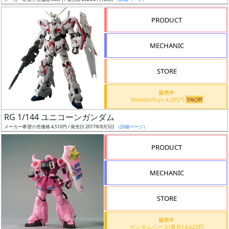
ア
PRODUCT
ー
ト
MECHANIC
イ
ラ
ス
STORE
ト
販売中
レ
WonderToys 4,285円
5%Off
ー
RG 1/144 ユニコーンガンダム
タ
メーカー希望小売価格 4,510円 / 発売日 2017年8月5日
（詳細ページ）
ー
PRODUCT
MECHANIC
付
属
STORE
品
（β）
販売中
ガンダムベース(東京) 4,620円