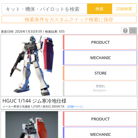
検索条件をカスタムクイック検索に保存
更新日時: 2026年1月3日9:59 / 検索結果: 655
PRODUCT
MECHANIC
STORE
売切れ
Amazon -
フ
HGUC 1/144 ジム寒冷地仕様
リ
メーカー希望小売価格 1,210円 / 発売日 2003年7月
（詳細ページ）
ー
PRODUCT
ワ
ー
MECHANIC
ド