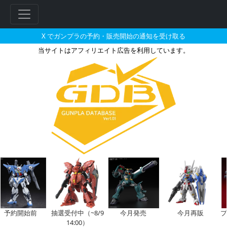
X でガンプラの予約・販売開始の通知を受け取る
当サイトはアフィリエイト広告を利用しています。
HGUC 1/144 ジム寒冷地仕
約開始前
抽選受付中（~8/9
今月発売
今月再販
プレバ
14:00）