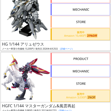
形
MECHANIC
色
STORE
シ
販売中
Amazon 10,480円
21%Off
リ
HG 1/144 アリュゼウス
ー
メーカー希望小売価格 13,200円 / 発売日 2026年4月25日
（詳細ページ）
ズ・
タ
PRODUCT
イ
ト
MECHANIC
ル
STORE
販売中
状
Amazon 3,030円
2%Off
況
HGFC 1/144 マスターガンダム&風雲再起
メーカー希望小売価格 3,080円 / 発売日 2011年8月27日
（詳細ページ）