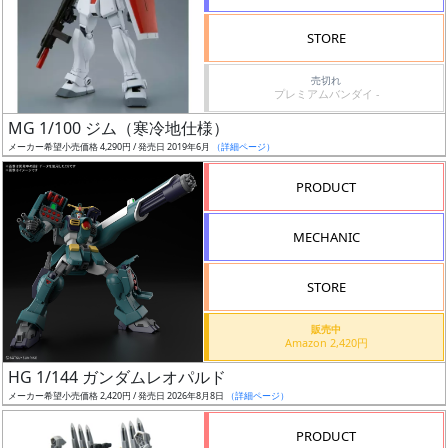
検
STORE
索
売切れ
プレミアムバンダイ -
MG 1/100 ジム（寒冷地仕様）
グ
メーカー希望小売価格 4,290円 / 発売日 2019年6月
（詳細ページ）
レ
ー
PRODUCT
ド
MECHANIC
ス
STORE
ケ
販売中
ー
Amazon 2,420円
ル
HG 1/144 ガンダムレオパルド
メーカー希望小売価格 2,420円 / 発売日 2026年8月8日
（詳細ページ）
PRODUCT
成