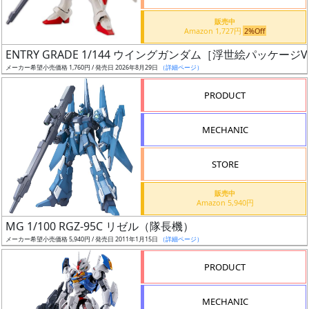
価
格
販売中
Amazon 1,727円
2%Off
改
定
ENTRY GRADE 1/144 ウイングガンダム［浮世絵パッケージVe
メーカー希望小売価格 1,760円 / 発売日 2026年8月29日
（詳細ページ）
予
定
PRODUCT
発
MECHANIC
売
時
STORE
期
販売中
Amazon 5,940円
MG 1/100 RGZ-95C リゼル（隊長機）
メーカー希望小売価格 5,940円 / 発売日 2011年1月15日
（詳細ページ）
再
PRODUCT
販
月
MECHANIC