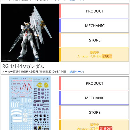
売
切
PRODUCT
含
む
MECHANIC
開
STORE
始
前
販売中
Amazon 4,848円
2%Off
抽
RG 1/144 νガンダム
選
メーカー希望小売価格 4,950円 / 発売日 2019年8月10日
（詳細ページ）
中
PRODUCT
在
MECHANIC
庫
復
STORE
活
販売中
近
Amazon 379円
31%Off