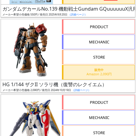
日
ガンダムデカールNo.139 機動戦士Gundam GQuuuuuuX汎
発
メーカー希望小売価格 550円 / 発売日 2025年9月20日
（詳細ページ）
売
PRODUCT
Web
MECHANIC
プッ
シュ
通知
STORE
対象
販売中
Amazon 2,090円
ギ
HG 1/144 ザクII ソラリ機（復讐のレクイエム）
ャ
メーカー希望小売価格 2,090円 / 発売日 2024年10月19日
（詳細ページ）
ラ
リ
PRODUCT
ー
あ
MECHANIC
り
STORE