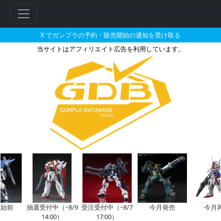
X でガンプラの予約・販売開始の通知を受け取る
当サイトはアフィリエイト広告を利用しています。
HGUC 1/144 ジム・スナイ
前
抽選受付中（~8/9
受注受付中（~8/7
今月発売
今月再
14:00）
17:00）