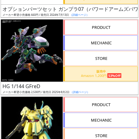
日
オプションパーツセット ガンプラ07（パワードアームズパ
発
メーカー希望小売価格 660円 / 発売日 2024年7月13日
（詳細ページ）
売
PRODUCT
Web
MECHANIC
プッ
シュ
通知
STORE
対象
販売中
Amazon 1,200円
53%Off
ギ
HG 1/144 GFreD
ャ
メーカー希望小売価格 2,530円 / 発売日 2025年8月2日
（詳細ページ）
ラ
リ
PRODUCT
ー
あ
MECHANIC
り
STORE