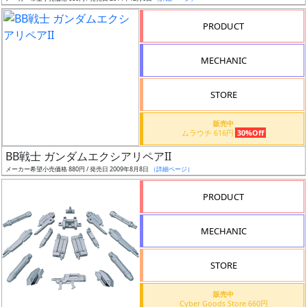
売
切
PRODUCT
含
む
MECHANIC
開
STORE
始
前
販売中
ムラウチ 616円
30%Off
抽
BB戦士 ガンダムエクシアリペアII
選
メーカー希望小売価格 880円 / 発売日 2009年8月8日
（詳細ページ）
中
PRODUCT
在
MECHANIC
庫
復
STORE
活
販売中
近
Cyber Goods Store 660円