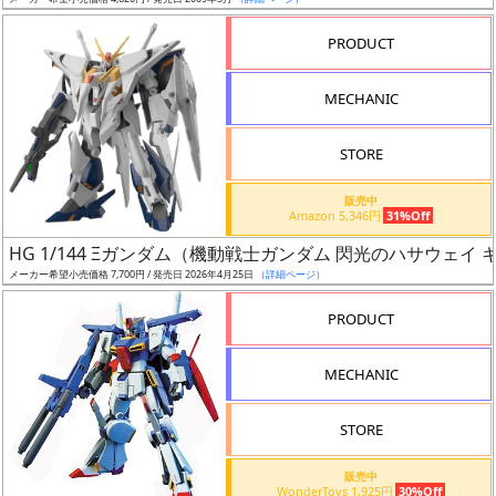
ア
PRODUCT
ー
ト
MECHANIC
イ
ラ
ス
STORE
ト
販売中
レ
Amazon 5,346円
31%Off
ー
HG 1/144 Ξガンダム（機動戦士ガンダム 閃光のハサウェイ
タ
メーカー希望小売価格 7,700円 / 発売日 2026年4月25日
（詳細ページ）
ー
PRODUCT
MECHANIC
付
属
STORE
品
（β）
販売中
WonderToys 1,925円
30%Off