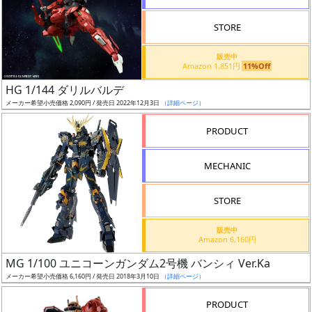
STORE
販売中
Amazon 1,851円
11%Off
割
HG 1/144 ダリルバルデ
引
メーカー希望小売価格 2,090円 / 発売日 2022年12月3日
（詳細ページ）
PRODUCT
販
MECHANIC
路
STORE
店
販売中
Amazon 6,160円
舗
MG 1/100 ユニコーンガンダム2号機 バンシィ Ver.Ka
メーカー希望小売価格 6,160円 / 発売日 2018年3月10日
（詳細ページ）
PRODUCT