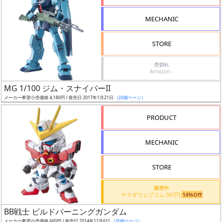
形
MECHANIC
色
STORE
シ
売切れ
Amazon -
リ
MG 1/100 ジム・スナイパーII
ー
メーカー希望小売価格 4,180円 / 発売日 2017年1月21日
（詳細ページ）
ズ・
タ
PRODUCT
イ
ト
MECHANIC
ル
STORE
販売中
状
ヤマダウェブコム 567円
14%Off
況
BB戦士 ビルドバーニングガンダム
メーカー希望小売価格 660円 / 発売日 2014年12月6日
（詳細ページ）