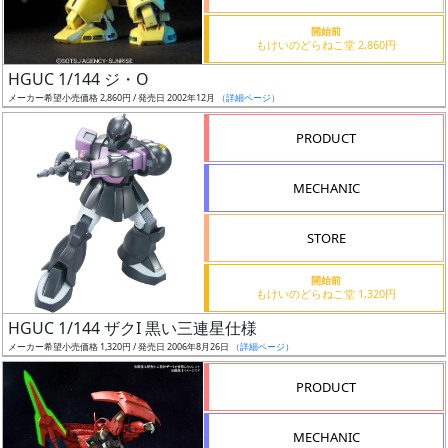
価
格
開始前
もけいのどらねこ堂 2,860円
改
定
HGUC 1/144 ジ・O
メーカー希望小売価格 2,860円 / 発売日 2002年12月
（詳細ページ）
予
定
PRODUCT
発
MECHANIC
売
時
STORE
期
開始前
もけいのどらねこ堂 1,320円
HGUC 1/144 ザクI 黒い三連星仕様
メーカー希望小売価格 1,320円 / 発売日 2006年8月26日
（詳細ページ）
再
PRODUCT
販
月
MECHANIC