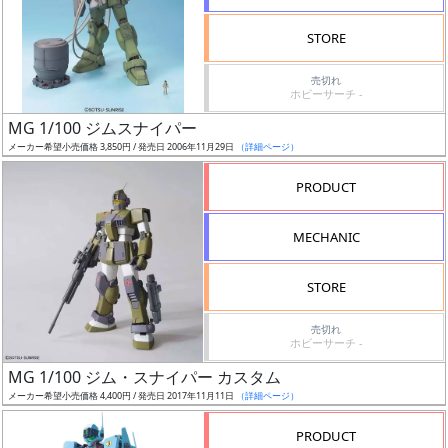
検
STORE
索
売切れ
ホビーサーチ -
MG 1/100 ジムスナイパー
グ
メーカー希望小売価格 3,850円 / 発売日 2006年11月29日
（詳細ページ）
レ
ー
PRODUCT
ド
MECHANIC
ス
STORE
ケ
売切れ
ー
ホビーサーチ -
ル
MG 1/100 ジム・スナイパー カスタム
メーカー希望小売価格 4,400円 / 発売日 2017年11月11日
（詳細ページ）
PRODUCT
成