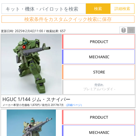
検索条件をカスタムクイック検索に保存
更新日時: 2025年2月4日11:00 / 検索結果: 657
PRODUCT
MECHANIC
STORE
売切れ
プレミアムバンダイ -
フ
HGUC 1/144 ジム・スナイパー
リ
メーカー希望小売価格 1,870円 / 発売日 2017年7月
（詳細ページ）
ー
PRODUCT
ワ
ー
MECHANIC
ド