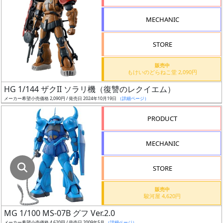
指
定
MECHANIC
し
た
STORE
店
舗
販売中
もけいのどらねこ堂 2,090円
が
最
HG 1/144 ザクII ソラリ機（復讐のレクイエム）
安
メーカー希望小売価格 2,090円 / 発売日 2024年10月19日
（詳細ページ）
値
PRODUCT
の
み
MECHANIC
表
示
STORE
ボ
販売中
ッ
駿河屋 4,620円
ク
MG 1/100 MS-07B グフ Ver.2.0
ス
メーカー希望小売価格 4,620円 / 発売日 2009年5月
（詳細ページ）