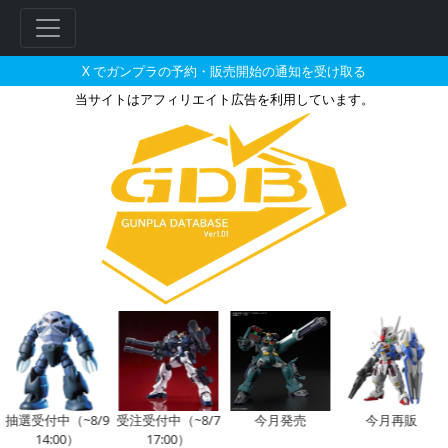
X でガンプラの予約・販売開始の通知を受け取る
当サイトはアフィリエイト広告を利用しています。
1/144 ゾロアットの販売・再販
フ
リ
ー
ワ
ー
ド
検
索
抽選受付中（~8/9
受注受付中（~8/7
今月発売
今月再販
14:00）
17:00）