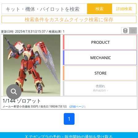
グ
レ
検索条件をカスタムクイック検索に保存
ー
ド
更新日時: 2025年7月31日15:37 / 検索結果: 1
PRODUCT
ス
MECHANIC
ケ
ー
STORE
ル
売切れ
Amazon -
1/144 ゾロアット
成
メーカー希望小売価格 550円 / 発売日 1993年7月1日
（詳細ページ）
形
色
1
X でガンプラの予約・販売開始の通知を受け取る