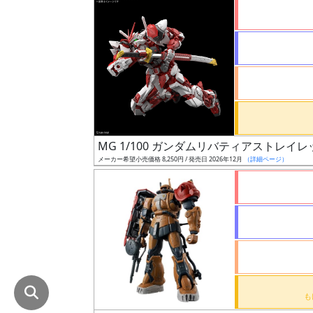
在
庫
復
活
近
日
発
MG 1/100 ガンダムリバティアストレイ
売
メーカー希望小売価格 8,250円 / 発売日 2026年12月
（詳細ページ）
Web
プッ
シュ
通知
対象
ギ
ャ