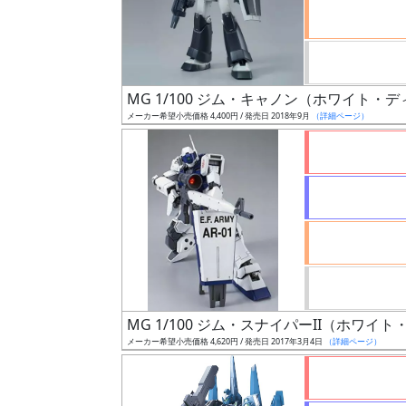
ケ
ー
ル
MG 1/100 ジム・キャノン（ホワイト・
メーカー希望小売価格 4,400円 / 発売日 2018年9月
（詳細ページ）
成
形
色
シ
リ
ー
ズ・
MG 1/100 ジム・スナイパーII（ホワイ
タ
メーカー希望小売価格 4,620円 / 発売日 2017年3月4日
（詳細ページ）
イ
ト
ル