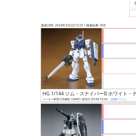
フ
リ
ー
更新日時: 2024年3月2日13:25 / 検索結果: 659
ワ
ー
ド
検
索
グ
レ
HG 1/144 ジム・スナイパーII ホワイト
ー
メーカー希望小売価格 1,944円 / 発売日 2014年7月3日
（詳細ページ）
ド
ス