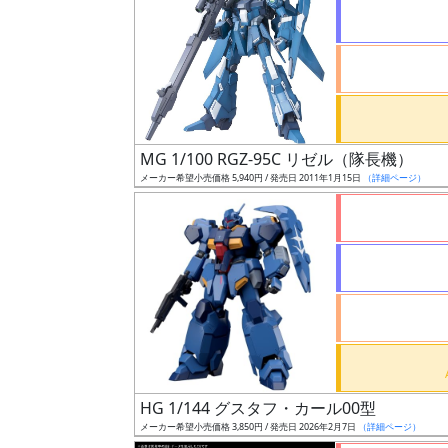
状
況
売
MG 1/100 RGZ-95C リゼル（隊長機）
切
メーカー希望小売価格 5,940円 / 発売日 2011年1月15日
（詳細ページ）
含
む
開
始
前
抽
選
HG 1/144 グスタフ・カール00型
中
メーカー希望小売価格 3,850円 / 発売日 2026年2月7日
（詳細ページ）