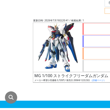
グ
レ
ー
更新日時: 2026年7月18日20:41 / 検索結果: 1
ド
ス
ケ
ー
ル
MG 1/100 ストライクフリーダムガンダム
メーカー希望小売価格 5,720円 / 発売日 2006年12月23日
（詳細ページ）
成
形
色