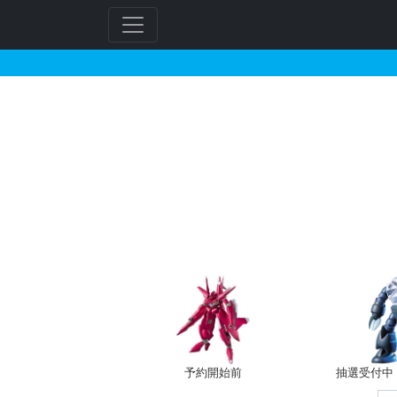
MG 1/100 ストラ
フ
リ
ー
ワ
ー
ド
検
索
予約開始前
抽選受付中